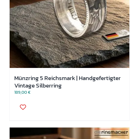
Münzring 5 Reichsmark | Handgefertigter
Vintage Silberring
189,00
€
Dieses
Produkt
weist
mehrere
Varianten
auf.
Die