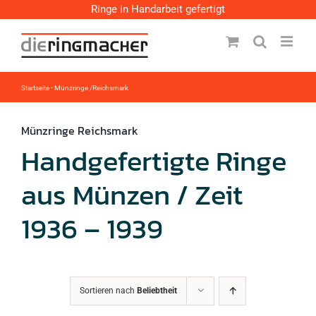
Zum
Ringe in Handarbeit gefertigt
Inhalt
springen
Startseite
-
Münzringe /Reichsmark
Münzringe Reichsmark
Handgefertigte Ringe
aus Münzen / Zeit
1936 – 1939
Sortieren nach
Beliebtheit