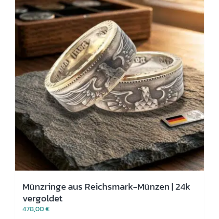
Optionen
können
auf
der
Produktseite
gewählt
werden
Münzringe aus Reichsmark-Münzen | 24k
vergoldet
478,00
€