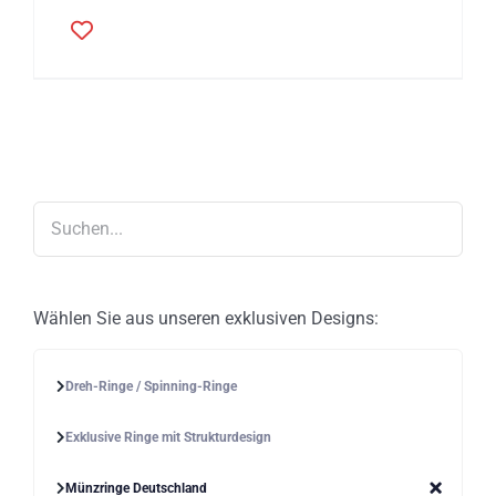
Dieses
Produkt
weist
mehrere
Varianten
auf.
Die
Optionen
können
auf
der
Produktseite
gewählt
werden
Wählen Sie aus unseren exklusiven Designs:
Dreh-Ringe / Spinning-Ringe
Exklusive Ringe mit Strukturdesign
Münzringe Deutschland