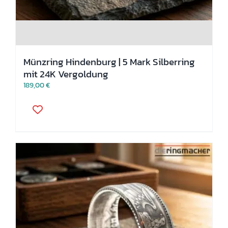
Münzring Hindenburg | 5 Mark Silberring
mit 24K Vergoldung
189,00
€
Dieses
Produkt
weist
mehrere
Varianten
auf.
Die
Optionen
können
auf
der
Produktseite
gewählt
werden