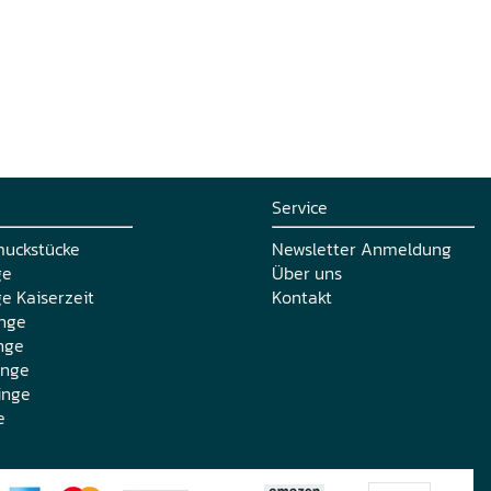
Service
muckstücke
Newsletter Anmeldung
ge
Über uns
e Kaiserzeit
Kontakt
nge
nge
inge
inge
e