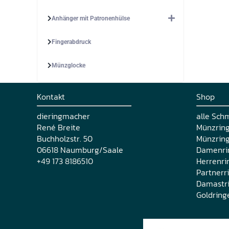
Anhänger mit Patronenhülse
Fingerabdruck
Münzglocke
Kontakt
Shop
dieringmacher
alle Sch
René Breite
Münzrin
Buchholzstr. 50
Münzring
06618 Naumburg/Saale
Damenri
+49 173 8186510
Herrenri
Partnerr
Damastr
Goldring