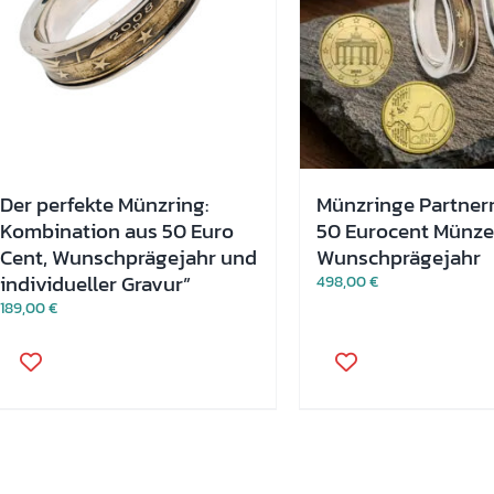
Der perfekte Münzring:
Münzringe Partner
Kombination aus 50 Euro
50 Eurocent Münze
Cent, Wunschprägejahr und
Wunschprägejahr
individueller Gravur”
498,00
€
189,00
€
Dieses
Dieses
Produkt
Produkt
weist
weist
mehrere
mehrere
Varianten
Varianten
auf.
auf.
Die
Die
Optionen
Optionen