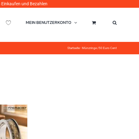
ufen und Bezahlen
MEIN BENUTZERKONTO
Startseite
-
Münzringe /50 Euro Cent