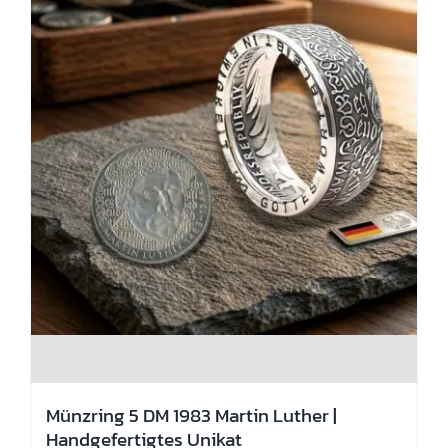
Produktseite
gewählt
werden
Münzring 5 DM 1983 Martin Luther |
Handgefertigtes Unikat