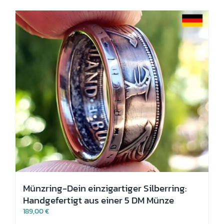
Varianten
auf.
Die
Optionen
können
auf
der
Produktseite
gewählt
werden
Münzring-Dein einzigartiger Silberring:
Handgefertigt aus einer 5 DM Münze
189,00
€