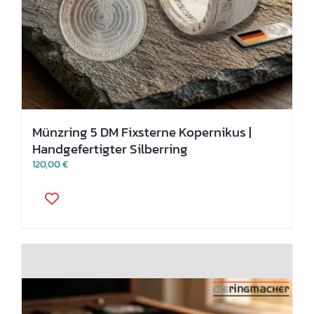
Münzring 5 DM Fixsterne Kopernikus |
Handgefertigter Silberring
120,00
€
Dieses
Produkt
weist
mehrere
Varianten
auf.
Die
Optionen
können
auf
der