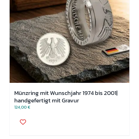
gewählt
werden
Münzring mit Wunschjahr 1974 bis 2001|
handgefertigt mit Gravur
124,00
€
Dieses
Produkt
weist
mehrere