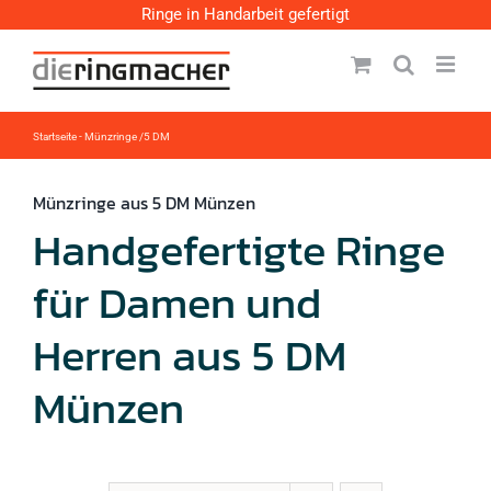
Zum
Ringe in Handarbeit gefertigt
Inhalt
springen
Startseite
-
Münzringe /5 DM
Münzringe aus 5 DM Münzen
Handgefertigte Ringe
für Damen und
Herren aus 5 DM
Münzen