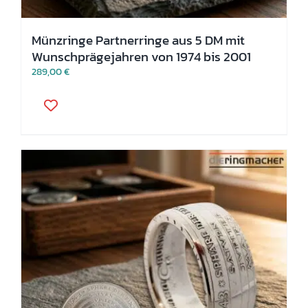
Münzringe Partnerringe aus 5 DM mit
Wunschprägejahren von 1974 bis 2001
289,00
€
Dieses
Produkt
weist
mehrere
Varianten
auf.
Die
Optionen
können
auf
der
Produktseite
gewählt
werden