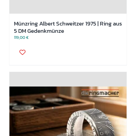
Münzring Albert Schweitzer 1975 | Ring aus
5 DM Gedenkmünze
119,00
€
Dieses
Produkt
weist
mehrere
Varianten
auf.
Die
Optionen
können
auf
der
Produktseite
gewählt
werden