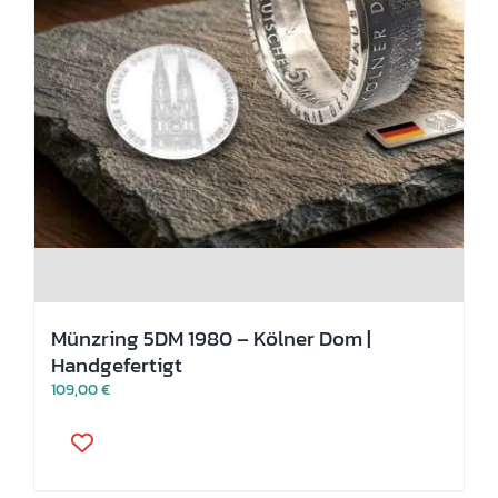
Münzring 5DM 1980 – Kölner Dom |
Handgefertigt
109,00
€
Dieses
Produkt
weist
mehrere