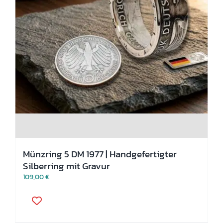
Münzring 5 DM 1977 | Handgefertigter
Silberring mit Gravur
109,00
€
Dieses
Produkt
weist
mehrere