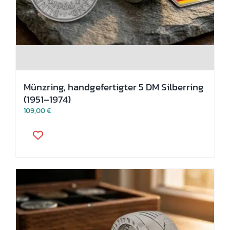
Münzring, handgefertigter 5 DM Silberring
(1951–1974)
109,00
€
Dieses
Produkt
weist
mehrere
Varianten
auf.
Die
Optionen
können
auf
der
Produktseite