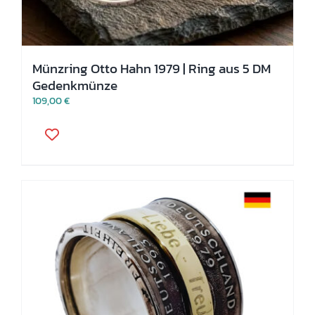
Münzring Otto Hahn 1979 | Ring aus 5 DM
Gedenkmünze
109,00
€
Dieses
Produkt
weist
mehrere
Varianten
auf.
Die
Optionen
können
auf
der
Produktseite
gewählt
werden