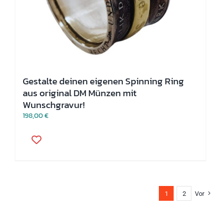
Gestalte deinen eigenen Spinning Ring
aus original DM Münzen mit
Wunschgravur!
198,00
€
Dieses
Produkt
weist
mehrere
Varianten
auf.
Die
1
2
Vor
Optionen
können
auf
der