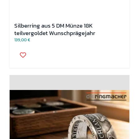
Silberring aus 5 DM Münze 18K
teilvergoldet Wunschprägejahr
139,00
€
Dieses
Produkt
weist
mehrere
Varianten
auf.
Die
Optionen
können
auf
der
Produktseite
gewählt
werden