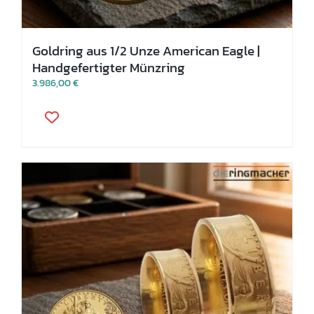
Goldring aus 1/2 Unze American Eagle |
Handgefertigter Münzring
3.986,00
€
Dieses
Produkt
weist
mehrere
Varianten
auf.
Die
Optionen
können
auf
der
Produktseite
gewählt
werden