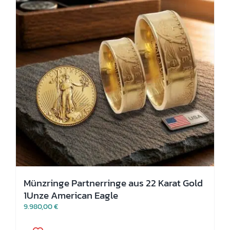
können
auf
der
Produktseite
gewählt
werden
Münzringe Partnerringe aus 22 Karat Gold
1Unze American Eagle
9.980,00
€
Dieses