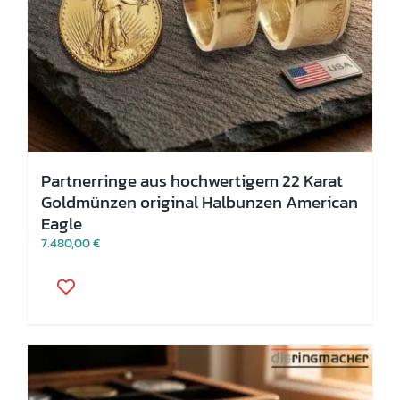
Partnerringe aus hochwertigem 22 Karat
Goldmünzen original Halbunzen American
Eagle
7.480,00
€
Dieses
Produkt
weist
mehrere
Varianten
auf.
Die
Optionen