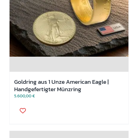
Goldring aus 1 Unze American Eagle |
Handgefertigter Münzring
5.600,00
€
Dieses
Produkt
weist
mehrere
Varianten
auf.