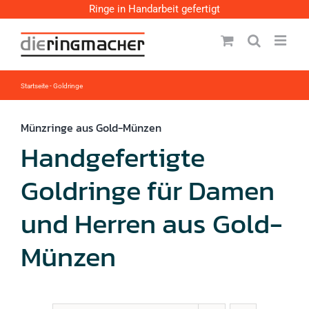
Zum
Ringe in Handarbeit gefertigt
Inhalt
springen
Startseite
-
Goldringe
Münzringe aus Gold-Münzen
Handgefertigte
Goldringe für Damen
und Herren aus Gold-
Münzen