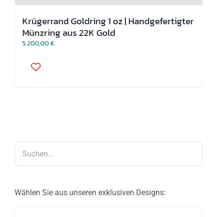
Krügerrand Goldring 1 oz | Handgefertigter
Münzring aus 22K Gold
5.200,00
€
Dieses
Produkt
weist
mehrere
Varianten
auf.
Die
Optionen
können
auf
der
Produktseite
gewählt
werden
Wählen Sie aus unseren exklusiven Designs: