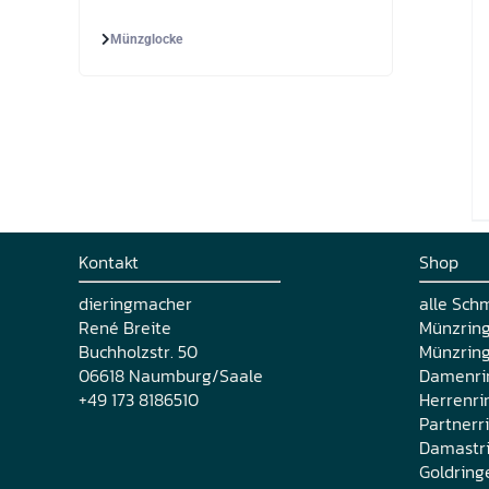
Münzglocke
Kontakt
Shop
dieringmacher
alle Sch
René Breite
Münzrin
Buchholzstr. 50
Münzring
06618 Naumburg/Saale
Damenri
+49 173 8186510
Herrenri
Partnerr
Damastr
Goldring