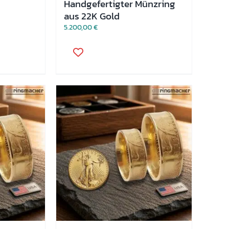
Handgefertigter Münzring
aus 22K Gold
5.200,00
€
Dieses
Produkt
weist
mehrere
Varianten
auf.
Die
Optionen
können
auf
der
Produktseite
gewählt
werden