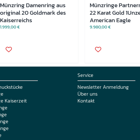
Münzring Damenring aus
Münzringe Partner
original 20 Goldmark des
22 Karat Gold 1Unz
Kaiserreichs
American Eagle
1.999,00
€
9.980,00
€
Dieses
Dieses
Produkt
Produkt
weist
weist
mehrere
mehrere
Varianten
Varianten
auf.
auf.
Service
Die
Die
Optionen
Optionen
muckstücke
Newsletter Anmeldung
können
können
ge
Über uns
auf
auf
e Kaiserzeit
Kontakt
der
der
nge
Produktseite
Produktseite
gewählt
gewählt
nge
werden
werden
inge
inge
e