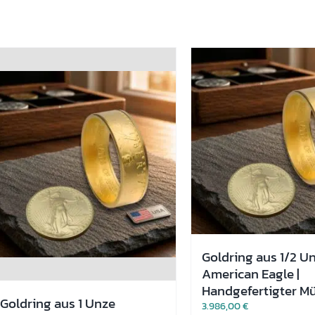
Goldring aus 1/2 U
American Eagle |
Handgefertigter M
Goldring aus 1 Unze
3.986,00
€