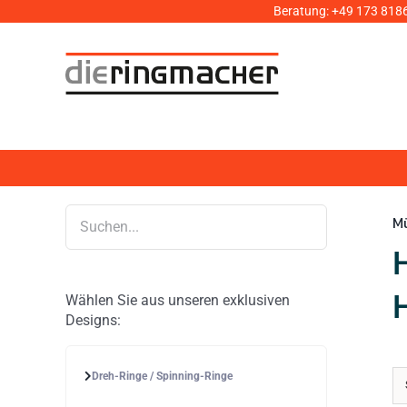
Zum
Beratung:
+49 173 818
Inhalt
springen
M
Wählen Sie aus unseren exklusiven
Designs:
Dreh-Ringe / Spinning-Ringe