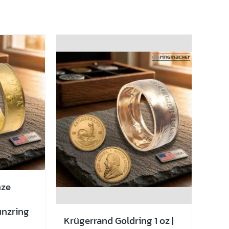
nze
ünzring
Krügerrand Goldring 1 oz |