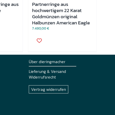
ringe aus
Partnerringe aus
e
hochwertigem 22 Karat
Goldmünzen original
Halbunzen American Eagle
7.480,00
€
Dieses
Produkt
weist
mehrere
Varianten
auf.
Über dieringmacher
Die
Optionen
Lieferung & Versand
können
Widerrufsrecht
auf
der
Produktseite
Vertrag widerrufen
gewählt
werden