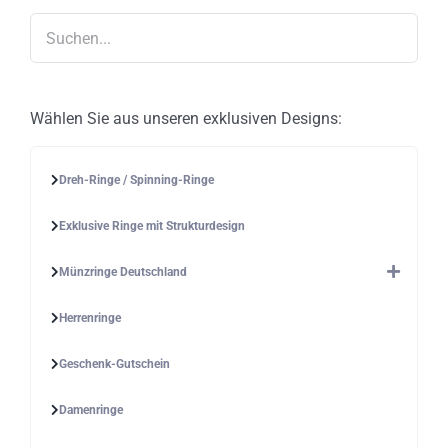
auf
der
Produktseite
gewählt
werden
Wählen Sie aus unseren exklusiven Designs:
Dreh-Ringe / Spinning-Ringe
Exklusive Ringe mit Strukturdesign
Münzringe Deutschland
Herrenringe
Geschenk-Gutschein
Damenringe