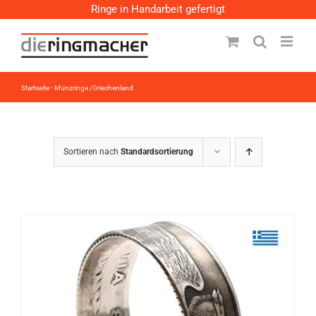
Zum
Ringe in Handarbeit gefertigt
Inhalt
springen
Startseite
-
Münzringe /Griechenland
Sortieren nach
Standardsortierung