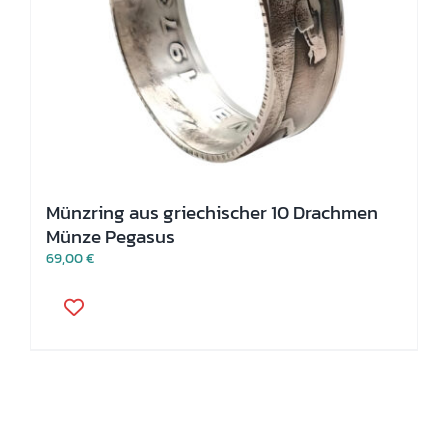
Münzring aus griechischer 10 Drachmen
Münze Pegasus
69,00
€
Dieses
Produkt
weist
mehrere
Varianten
auf.
Die
Optionen
können