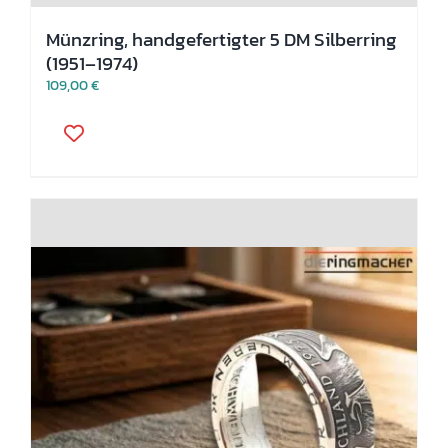
Münzring, handgefertigter 5 DM Silberring
(1951–1974)
109,00
€
Dieses
Produkt
weist
mehrere
Varianten
auf.
Die
Optionen
können
auf
der
Produktseite
gewählt
werden