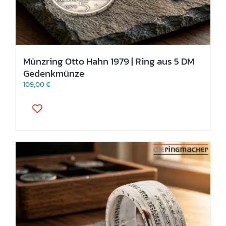
Münzring Otto Hahn 1979 | Ring aus 5 DM
Gedenkmünze
109,00
€
Dieses
Produkt
weist
mehrere
Varianten
auf.
Die
Optionen
können
auf
der
Produktseite
gewählt
werden