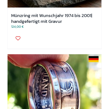
Münzring mit Wunschjahr 1974 bis 2001|
handgefertigt mit Gravur
124,00
€
Dieses
Produkt
weist
mehrere
Varianten
auf.
Die
Optionen
können
auf
der
Produktseite
gewählt
werden