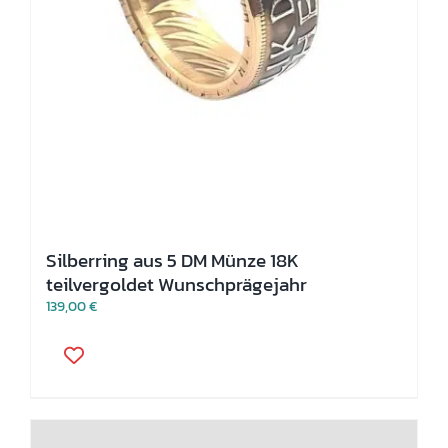
Silberring aus 5 DM Münze 18K
teilvergoldet Wunschprägejahr
139,00
€
Dieses
Produkt
weist
mehrere
Varianten
auf.
Die