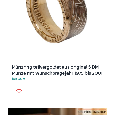
Münzring teilvergoldet aus original 5 DM
Münze mit Wunschprägejahr 1975 bis 2001
169,00
€
Dieses
Produkt
weist
mehrere
Varianten
auf.
Die