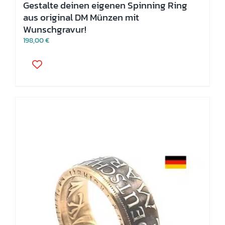
Gestalte deinen eigenen Spinning Ring
aus original DM Münzen mit
Wunschgravur!
198,00
€
Dieses
Produkt
weist
mehrere
Varianten
auf.
Die
Optionen
können
auf
der
Produktseite
gewählt
werden