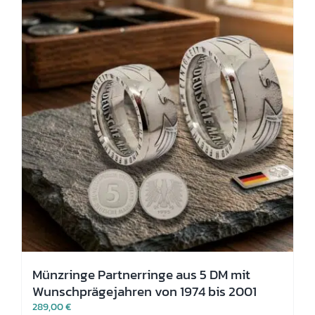
Optionen
können
auf
der
Produktseite
gewählt
werden
Münzringe Partnerringe aus 5 DM mit
Wunschprägejahren von 1974 bis 2001
289,00
€