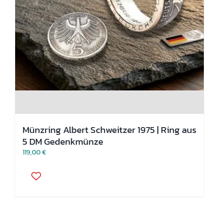
Münzring Albert Schweitzer 1975 | Ring aus
5 DM Gedenkmünze
119,00
€
Dieses
Produkt
weist
mehrere
Varianten
auf.