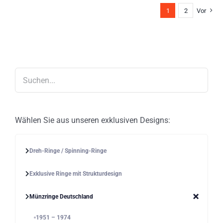
Die
1
2
Vor
Optionen
können
auf
der
Produktseite
gewählt
werden
Wählen Sie aus unseren exklusiven Designs:
Dreh-Ringe / Spinning-Ringe
Exklusive Ringe mit Strukturdesign
Münzringe Deutschland
1951 – 1974