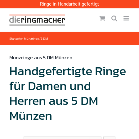
Zum
Ringe in Handarbeit gefertigt
Inhalt
springen
Startseite
-
Münzringe /5 DM
Münzringe aus 5 DM Münzen
Handgefertigte Ringe
für Damen und
Herren aus 5 DM
Münzen