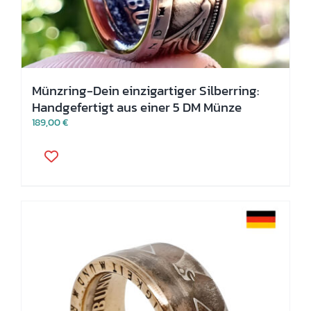
Münzring-Dein einzigartiger Silberring:
Handgefertigt aus einer 5 DM Münze
189,00
€
Dieses
Produkt
weist
mehrere
Varianten
auf.
Die
Optionen
können
auf
der
Produktseite
gewählt
werden