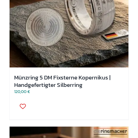
Münzring 5 DM Fixsterne Kopernikus |
Handgefertigter Silberring
120,00
€
Dieses
Produkt
weist
mehrere
Varianten
auf.
Die