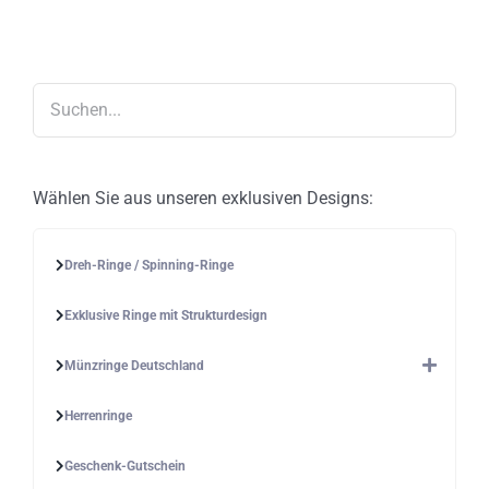
Die
Optionen
können
auf
der
Produktseite
gewählt
werden
Wählen Sie aus unseren exklusiven Designs:
Dreh-Ringe / Spinning-Ringe
Exklusive Ringe mit Strukturdesign
Münzringe Deutschland
Herrenringe
Geschenk-Gutschein