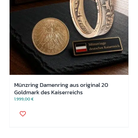
Münzring Damenring aus original 20
Goldmark des Kaiserreichs
1.999,00
€
Dieses
Produkt
weist
mehrere
Varianten
auf.