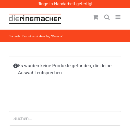
Zum
Ringe in Handarbeit gefertigt
Inhalt
springen
Startseite
-
Produkte mit dem Tag “Canada”
Es wurden keine Produkte gefunden, die deiner
Auswahl entsprechen.