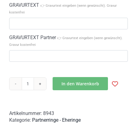
GRAVURTEXT
👉 Gravurtext eingeben (wenn gewünscht). Gravur
kostenfrei
GRAVURTEXT Partner
👉 Gravurtext eingeben (wenn gewünscht).
Gravur kostenfrei
In den Warenkorb
Partner-
und
Eheringe
in
Artikelnummer:
8943
Baumrindenoptik
Kategorie:
Partnerringe - Eheringe
vergoldet
18k
Menge