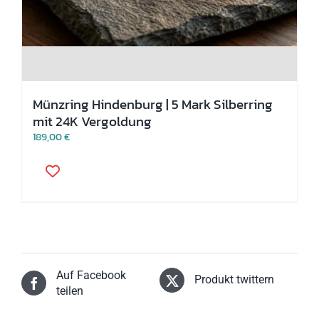
Münzring Hindenburg | 5 Mark Silberring
mit 24K Vergoldung
189,00
€
Dieses
Produkt
weist
mehrere
Varianten
auf.
Die
Optionen
können
Auf Facebook
auf
Produkt twittern
der
teilen
Produktseite
gewählt