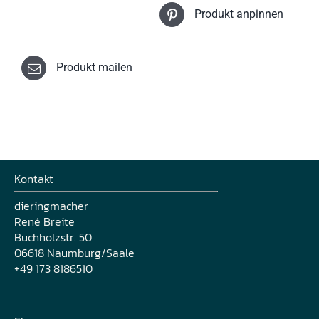
werden
Produkt anpinnen
Produkt mailen
Kontakt
dieringmacher
René Breite
Buchholzstr. 50
06618 Naumburg/Saale
+49 173 8186510