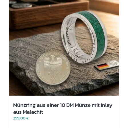
Münzring aus einer 10 DM Münze mit Inlay
aus Malachit
259,00
€
Dieses