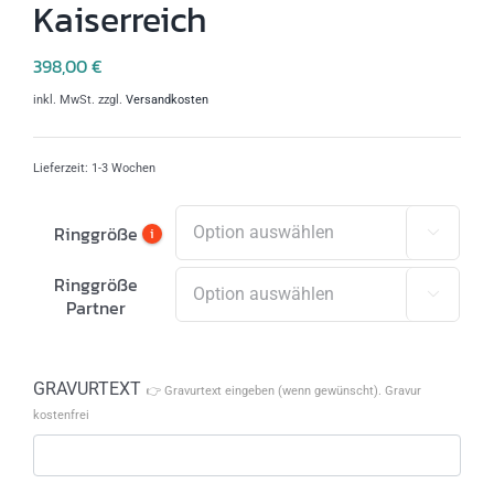
Kaiserreich
398,00
€
inkl. MwSt.
zzgl.
Versandkosten
Lieferzeit:
1-3 Wochen
Ringgröße
i

Ringgröße

Partner
GRAVURTEXT
👉 Gravurtext eingeben (wenn gewünscht). Gravur
kostenfrei