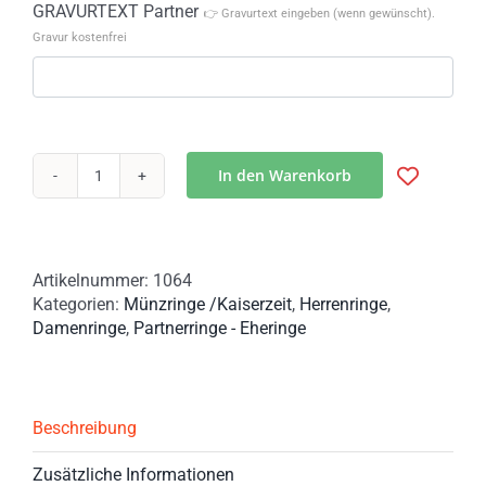
GRAVURTEXT Partner
👉 Gravurtext eingeben (wenn gewünscht).
Gravur kostenfrei
In den Warenkorb
Münzringe
Partnerringe
Hamburg
aus
Artikelnummer:
1064
3
Kategorien:
Münzringe /Kaiserzeit
,
Herrenringe
,
Mark
Damenringe
,
Partnerringe - Eheringe
Kaiserreich
Menge
Beschreibung
Zusätzliche Informationen