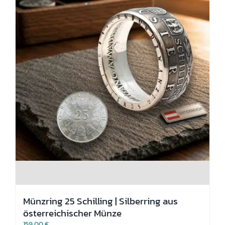
Produktseite
gewählt
werden
Münzring 25 Schilling | Silberring aus
österreichischer Münze
159,00
€