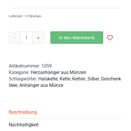
Lieferzeit:
1-3 Wochen
In den Warenkorb
Münzanhänger
aus
Österreichischen
5
Artikelnummer:
1059
Schilling
Kategorie:
Herzanhänger aus Münzen
Münzen"
Schlagwörter:
Halskette
,
Kette
,
Ketten
,
Silber
,
Geschenk
Menge
Idee
,
Anhänger aus Münze
Beschreibung
Nachhaltigkeit