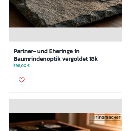
Partner- und Eheringe in
Baumrindenoptik vergoldet 18k
598,00
€
Dieses
Produkt
weist
mehrere
Varianten
auf.
Die
Optionen
können
auf
der