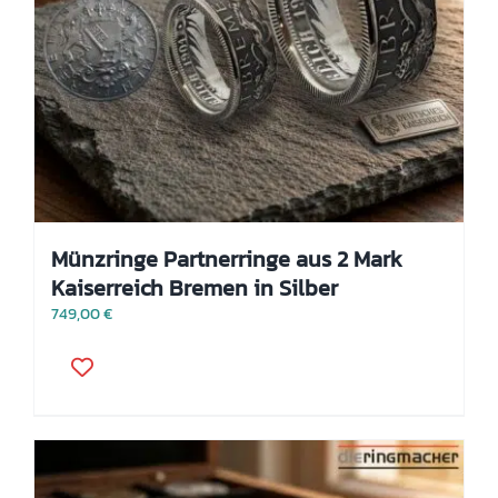
Münzringe Partnerringe aus 2 Mark
Kaiserreich Bremen in Silber
749,00
€
Dieses
Produkt
weist
mehrere
Varianten
auf.
Die
Optionen