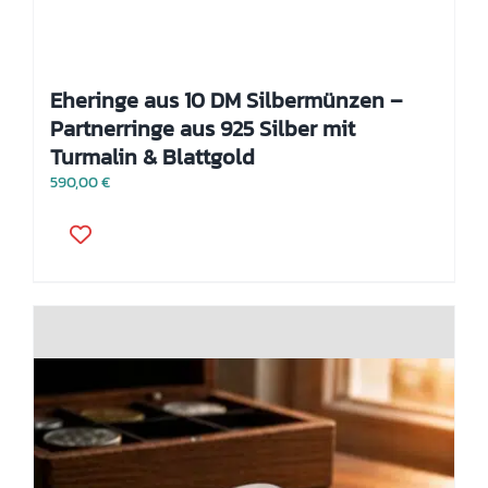
Eheringe aus 10 DM Silbermünzen –
Partnerringe aus 925 Silber mit
Turmalin & Blattgold
590,00
€
Dieses
Produkt
weist
mehrere
Varianten
auf.
Die
Optionen
können
auf
der
Produktseite
gewählt
werden