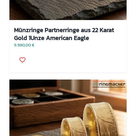
Münzringe Partnerringe aus 22 Karat
Gold 1Unze American Eagle
9.980,00
€
Dieses
Produkt
weist
mehrere
Varianten
auf.
Die
Optionen
können
auf
der
Produktseite
gewählt
werden