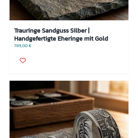
Trauringe Sandguss Silber |
Handgefertigte Eheringe mit Gold
789,00
€
Dieses
Produkt
weist
mehrere
Varianten
auf.
Die
Optionen
können
auf
der
Produktseite
gewählt
werden