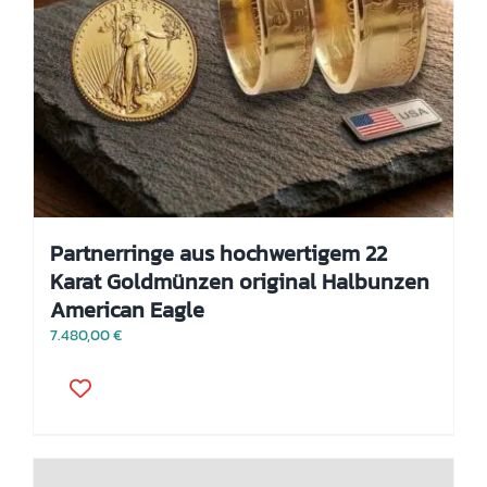
Partnerringe aus hochwertigem 22
Karat Goldmünzen original Halbunzen
American Eagle
7.480,00
€
Dieses
Produkt
weist
mehrere
Varianten
auf.