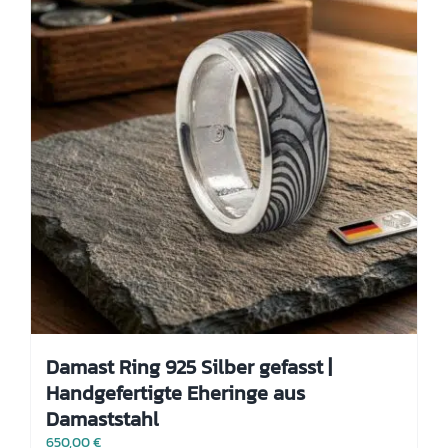
können
auf
der
Produktseite
gewählt
werden
Damast Ring 925 Silber gefasst |
Handgefertigte Eheringe aus
Damaststahl
650,00
€