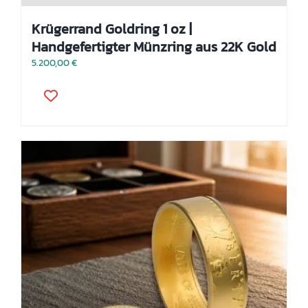
Krügerrand Goldring 1 oz |
Handgefertigter Münzring aus 22K Gold
5.200,00
€
Dieses
Produkt
weist
mehrere
Varianten
auf.
Die
Optionen
können
auf
der
Produktseite
gewählt
werden