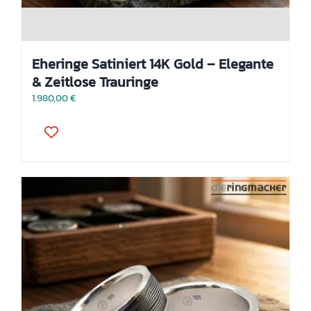
Eheringe Satiniert 14K Gold – Elegante
& Zeitlose Trauringe
1.980,00
€
Dieses
Produkt
weist
mehrere
Varianten
auf.
Die
Optionen
können
auf
der
Produktseite
gewählt
werden