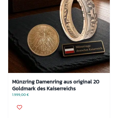
Produktseite
gewählt
werden
Münzring Damenring aus original 20
Goldmark des Kaiserreichs
1.999,00
€
Dieses
Produkt
weist
mehrere