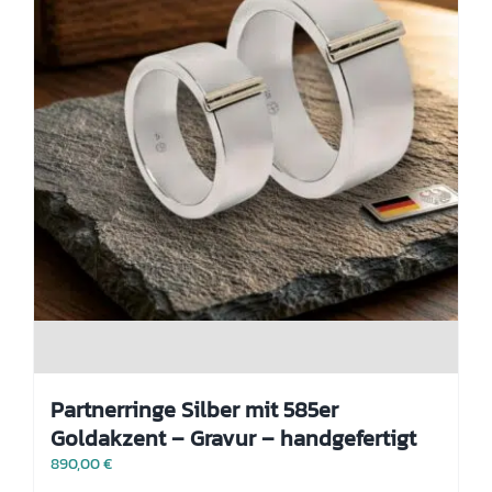
werden
Partnerringe Silber mit 585er
Goldakzent – Gravur – handgefertigt
890,00
€