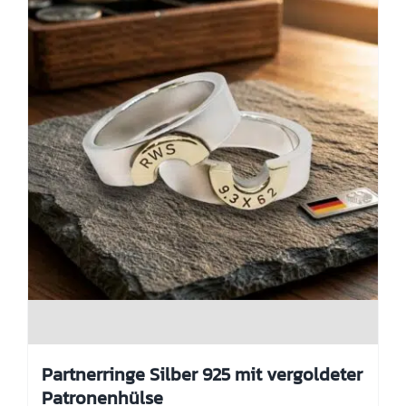
Produktseite
gewählt
werden
Partnerringe Silber 925 mit vergoldeter
Patronenhülse