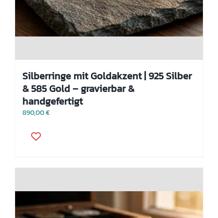
Silberringe mit Goldakzent | 925 Silber
& 585 Gold – gravierbar &
handgefertigt
890,00
€
Dieses
Produkt
weist
mehrere
Varianten
auf.
Die
Optionen
können
auf
der