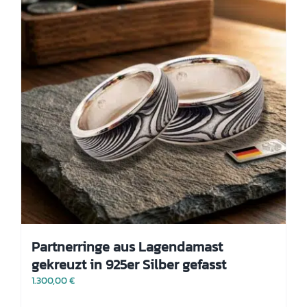
können
auf
der
Produktseite
gewählt
werden
Partnerringe aus Lagendamast
gekreuzt in 925er Silber gefasst
1.300,00
€
Dieses