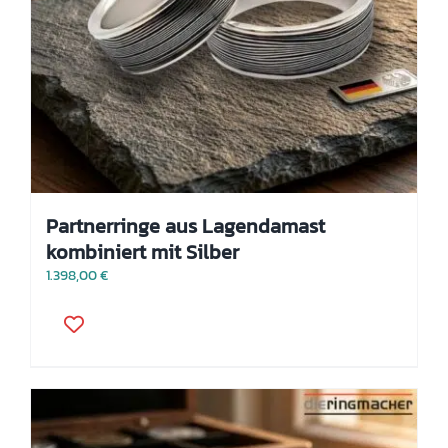
Partnerringe aus Lagendamast
kombiniert mit Silber
1.398,00
€
Dieses
Produkt
weist
mehrere
Varianten
auf.
Die
Optionen