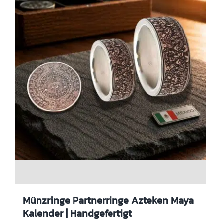
Produktseite
gewählt
werden
Münzringe Partnerringe Azteken Maya
Kalender | Handgefertigt