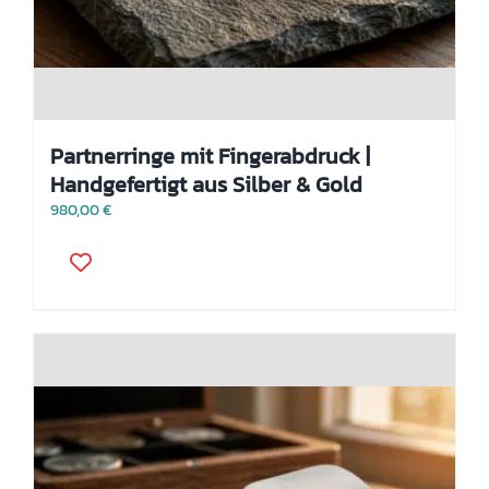
Partnerringe mit Fingerabdruck |
Handgefertigt aus Silber & Gold
980,00
€
Dieses
Produkt
weist
mehrere
Varianten
auf.
Die
Optionen
können
auf
der
Produktseite
gewählt