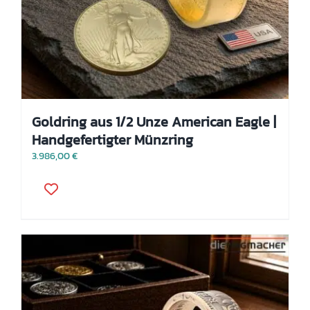
Goldring aus 1/2 Unze American Eagle |
Handgefertigter Münzring
3.986,00
€
Dieses
Produkt
weist
mehrere
Varianten
auf.
Die
Optionen
können
auf
der