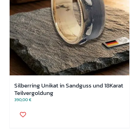
Silberring Unikat in Sandguss und 18Karat
Teilvergoldung
390,00
€
Dieses
Produkt
weist
mehrere
Varianten
auf.