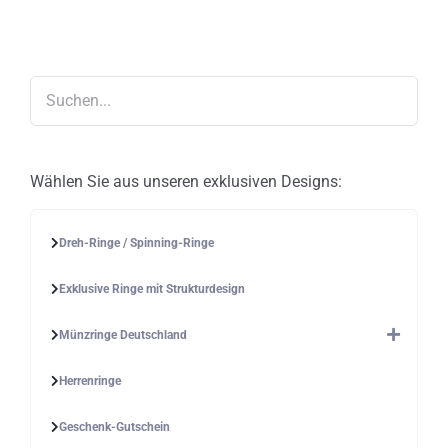
Die
Optionen
können
auf
der
Produktseite
gewählt
werden
Wählen Sie aus unseren exklusiven Designs:
Dreh-Ringe / Spinning-Ringe
Exklusive Ringe mit Strukturdesign
Münzringe Deutschland
Herrenringe
Geschenk-Gutschein