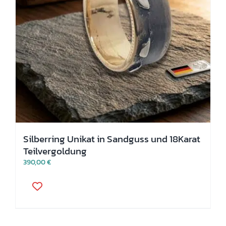
Silberring Unikat in Sandguss und 18Karat
Teilvergoldung
390,00
€
Dieses
Produkt
weist
mehrere
Varianten
auf.