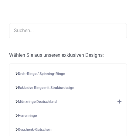
Die
Optionen
können
auf
der
Produktseite
gewählt
werden
Wählen Sie aus unseren exklusiven Designs:
Dreh-Ringe / Spinning-Ringe
Exklusive Ringe mit Strukturdesign
Münzringe Deutschland
Herrenringe
Geschenk-Gutschein