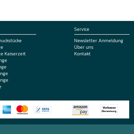
Service
muckstücke
Newsletter Anmeldung
ge
Über uns
e Kaiserzeit
Kontakt
nge
nge
inge
inge
e