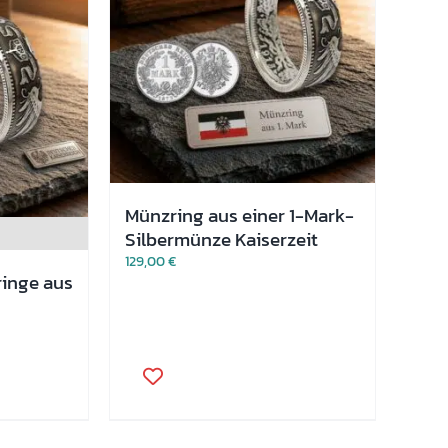
Münzring aus einer 1-Mark-
Silbermünze Kaiserzeit
129,00
€
ringe aus
Dieses
Produkt
weist
mehrere
Varianten