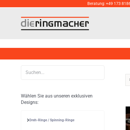
Zum
Beratung:
+49 173 818
Inhalt
springen
Wählen Sie aus unseren exklusiven
Designs:
Dreh-Ringe / Spinning-Ringe