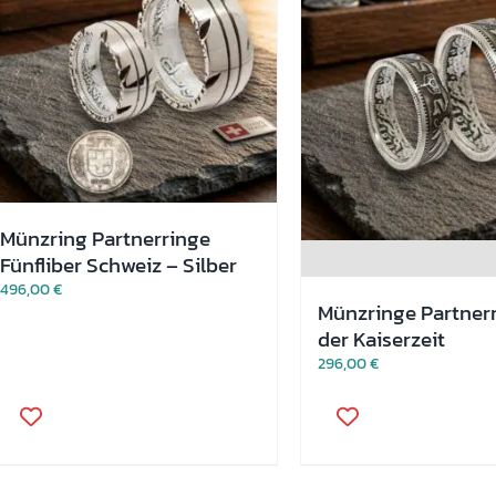
Münzring Partnerringe
Fünfliber Schweiz – Silber
496,00
€
Münzringe Partner
der Kaiserzeit
296,00
€
Dieses
Dieses
Produkt
Produkt
weist
weist
mehrere
mehrere
Varianten
Varianten