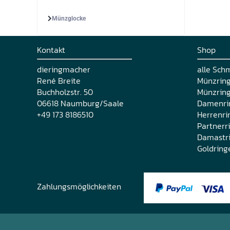
Münzglocke
Kontakt
Shop
dieringmacher
alle Sch
René Breite
Münzrin
Buchholzstr. 50
Münzring
06618 Naumburg/Saale
Damenri
+49 173 8186510
Herrenri
Partnerr
Damastr
Goldring
Zahlungsmöglichkeiten