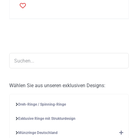
Dieses
Produkt
weist
mehrere
Varianten
auf.
Die
Optionen
können
auf
der
Produktseite
gewählt
werden
Wählen Sie aus unseren exklusiven Designs:
Dreh-Ringe / Spinning-Ringe
Exklusive Ringe mit Strukturdesign
Münzringe Deutschland