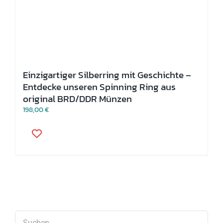
Einzigartiger Silberring mit Geschichte –
Entdecke unseren Spinning Ring aus
original BRD/DDR Münzen
198,00
€
Dieses
Produkt
weist
mehrere
Varianten
auf.
Die
Optionen
können
auf
der