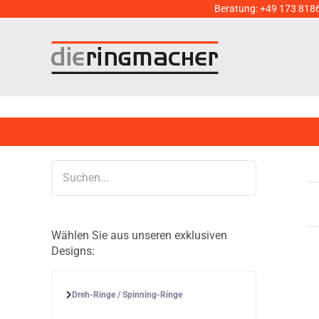
Zum
Beratung:
+49 173 818
Inhalt
springen
Wählen Sie aus unseren exklusiven
Designs:
Dreh-Ringe / Spinning-Ringe