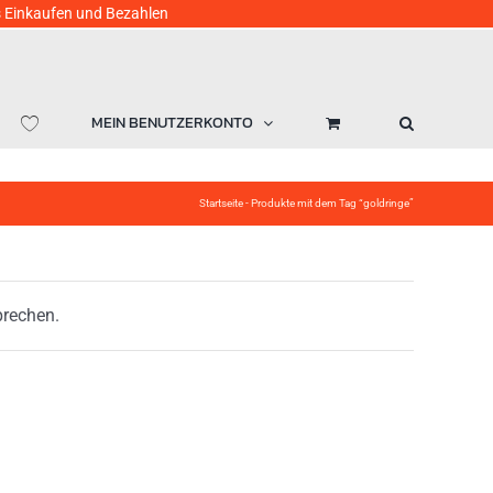
ufen und Bezahlen
MEIN BENUTZERKONTO
Startseite
-
Produkte mit dem Tag “goldringe”
prechen.