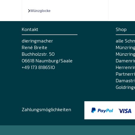
Münzglocke
Kontakt
Shop
dieringmacher
alle Sch
René Breite
Münzrin
Buchholzstr. 50
Münzring
06618 Naumburg/Saale
Damenri
+49 173 8186510
Herrenri
Partnerr
Damastr
Goldring
Zahlungsmöglichkeiten