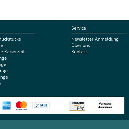
Service
muckstücke
Newsletter Anmeldung
ge
Über uns
e Kaiserzeit
Kontakt
nge
nge
inge
inge
e