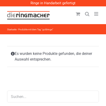
Zum
Ringe in Handarbeit gefertigt
Inhalt
springen
Startseite
-
Produkte mit dem Tag “goldringe”
Es wurden keine Produkte gefunden, die deiner
Auswahl entsprechen.