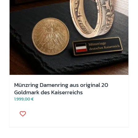
Münzring Damenring aus original 20
Goldmark des Kaiserreichs
1.999,00
€
Dieses
Produkt
weist
mehrere
Varianten
auf.