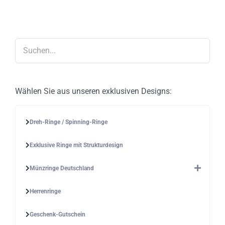
Die
Optionen
können
auf
der
Produktseite
gewählt
werden
Wählen Sie aus unseren exklusiven Designs:
Dreh-Ringe / Spinning-Ringe
Exklusive Ringe mit Strukturdesign
Münzringe Deutschland
Herrenringe
Geschenk-Gutschein