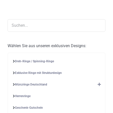
Die
Optionen
können
auf
der
Produktseite
gewählt
werden
Wählen Sie aus unseren exklusiven Designs:
Dreh-Ringe / Spinning-Ringe
Exklusive Ringe mit Strukturdesign
Münzringe Deutschland
Herrenringe
Geschenk-Gutschein