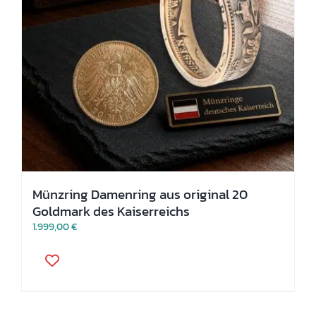
Münzring Damenring aus original 20
Goldmark des Kaiserreichs
1.999,00
€
Dieses
Produkt
weist
mehrere
Varianten
auf.