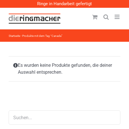
Zum
Ringe in Handarbeit gefertigt
Inhalt
springen
Startseite
-
Produkte mit dem Tag “Canada”
Es wurden keine Produkte gefunden, die deiner
Auswahl entsprechen.