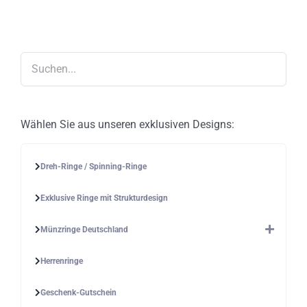
Die
Optionen
können
auf
der
Produktseite
gewählt
werden
Wählen Sie aus unseren exklusiven Designs:
Dreh-Ringe / Spinning-Ringe
Exklusive Ringe mit Strukturdesign
Münzringe Deutschland
Herrenringe
Geschenk-Gutschein