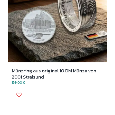
Münzring aus original 10 DM Münze von
2001 Stralsund
159,00
€
Dieses
Produkt
weist
mehrere
Varianten
auf.