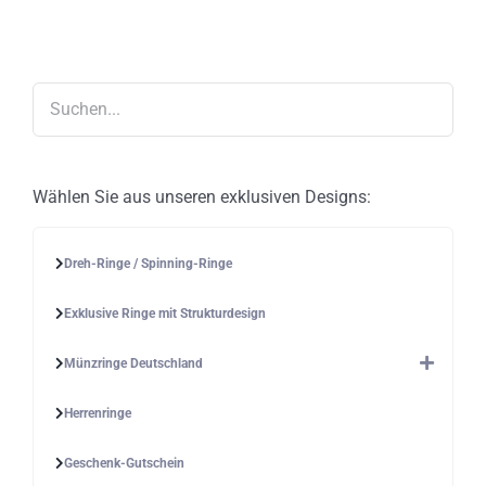
Die
Optionen
können
auf
der
Produktseite
gewählt
werden
Wählen Sie aus unseren exklusiven Designs:
Dreh-Ringe / Spinning-Ringe
Exklusive Ringe mit Strukturdesign
Münzringe Deutschland
Herrenringe
Geschenk-Gutschein