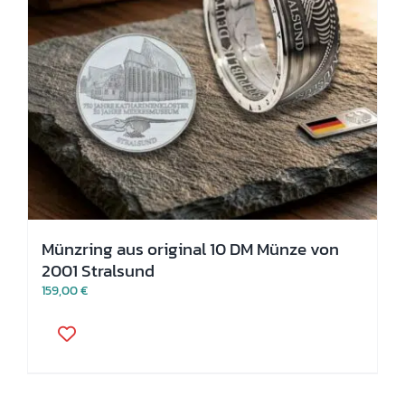
Münzring aus original 10 DM Münze von
2001 Stralsund
159,00
€
Dieses
Produkt
weist
mehrere
Varianten
auf.