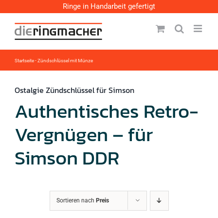
Zum
Ringe in Handarbeit gefertigt
Inhalt
springen
Startseite
-
Zündschlüssel mit Münze
Ostalgie Zündschlüssel für Simson
Authentisches Retro-
Vergnügen – für
Simson DDR
Sortieren nach
Preis