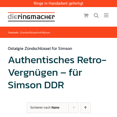
Zum
Ringe in Handarbeit gefertigt
Inhalt
springen
Startseite
-
Zündschlüssel mit Münze
Ostalgie Zündschlüssel für Simson
Authentisches Retro-
Vergnügen – für
Simson DDR
Sortieren nach
Name