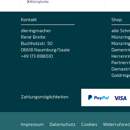
Münzglocke
Kontakt
Shop
dieringmacher
alle Sch
René Breite
Münzrin
Buchholzstr. 50
Münzring
06618 Naumburg/Saale
Damenri
+49 173 8186510
Herrenri
Partnerr
Damastr
Goldring
Zahlungsmöglichkeiten
Impressum
Datenschutz
Cookies
Widerrufsrec