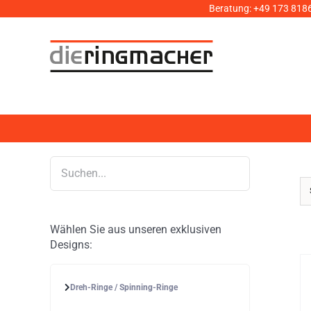
Zum
Beratung:
+49 173 818
Inhalt
springen
Wählen Sie aus unseren exklusiven
Designs:
Dreh-Ringe / Spinning-Ringe