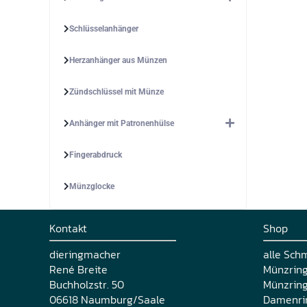
Schlüsselanhänger
Herzanhänger aus Münzen
Zündschlüssel mit Münze
Anhänger mit Patronenhülse
Fingerabdruck
Münzglocke
Kontakt
Shop
dieringmacher
alle Sch
René Breite
Münzrin
Buchholzstr. 50
Münzring
06618 Naumburg/Saale
Damenri