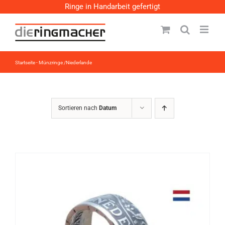
Zum
Ringe in Handarbeit gefertigt
Inhalt
springen
Startseite
-
Münzringe /Niederlande
Sortieren nach
Datum