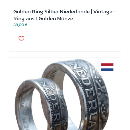
Gulden Ring Silber Niederlande | Vintage-
Ring aus 1 Gulden Münze
89,00
€
Dieses
Produkt
weist
mehrere
Varianten
auf.
Die
Optionen
können
auf
der
Produktseite
gewählt
werden