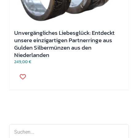
Unvergängliches Liebesglück: Entdeckt
unsere einzigartigen Partnerringe aus
Gulden Silbermünzen aus den
Niederlanden
249,00
€
Dieses
Produkt
weist
mehrere
Varianten
auf.
Die
Optionen
können
auf
der
Produktseite