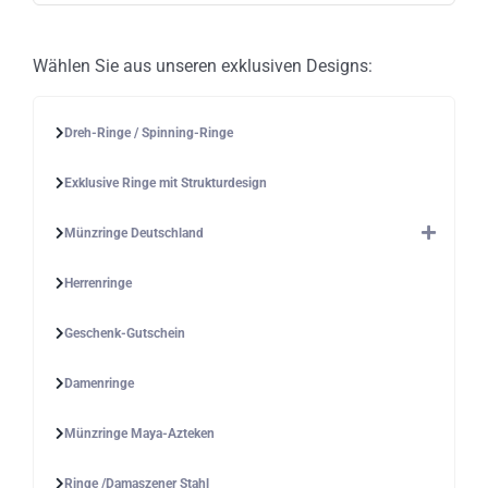
gewählt
werden
Wählen Sie aus unseren exklusiven Designs:
Dreh-Ringe / Spinning-Ringe
Exklusive Ringe mit Strukturdesign
Münzringe Deutschland
Herrenringe
Geschenk-Gutschein
Damenringe
Münzringe Maya-Azteken
Ringe /Damaszener Stahl