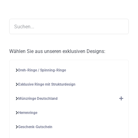
Optionen
können
auf
der
Produktseite
gewählt
werden
Wählen Sie aus unseren exklusiven Designs:
Dreh-Ringe / Spinning-Ringe
Exklusive Ringe mit Strukturdesign
Münzringe Deutschland
Herrenringe
Geschenk-Gutschein