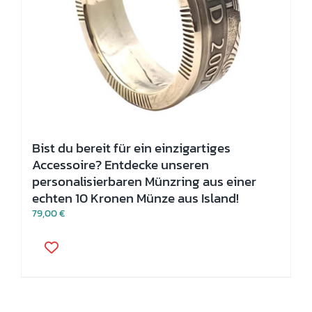
Bist du bereit für ein einzigartiges
Accessoire? Entdecke unseren
personalisierbaren Münzring aus einer
echten 10 Kronen Münze aus Island!
79,00
€
Dieses
Produkt
weist
mehrere
Varianten
auf.
Die