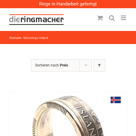
Zum
Ringe in Handarbeit gefertigt
Inhalt
springen
Startseite
-
Münzringe /Island
Sortieren nach
Preis