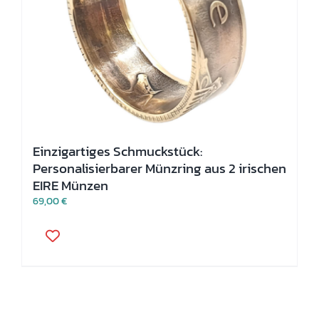
Einzigartiges Schmuckstück:
Personalisierbarer Münzring aus 2 irischen
EIRE Münzen
69,00
€
Dieses
Produkt
weist
mehrere
Varianten
auf.
Die
Optionen