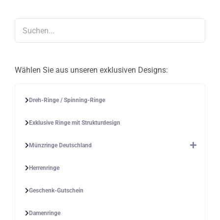
können
auf
der
Produktseite
gewählt
werden
Wählen Sie aus unseren exklusiven Designs:
Dreh-Ringe / Spinning-Ringe
Exklusive Ringe mit Strukturdesign
Münzringe Deutschland
Herrenringe
Geschenk-Gutschein
Damenringe