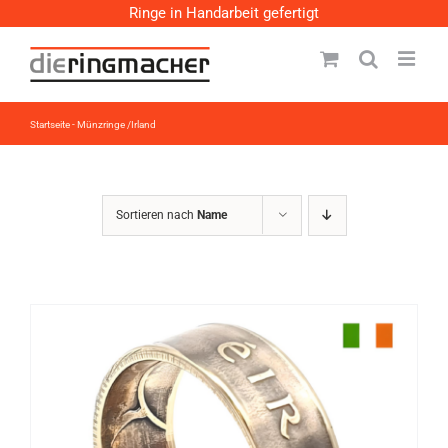
Zum
Ringe in Handarbeit gefertigt
Inhalt
springen
Startseite
-
Münzringe /Irland
Sortieren nach
Name