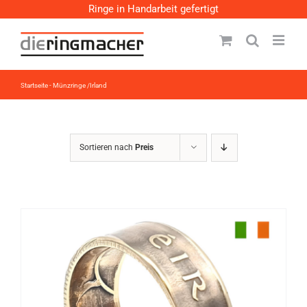
Zum
Ringe in Handarbeit gefertigt
Inhalt
springen
Startseite
-
Münzringe /Irland
Sortieren nach
Preis