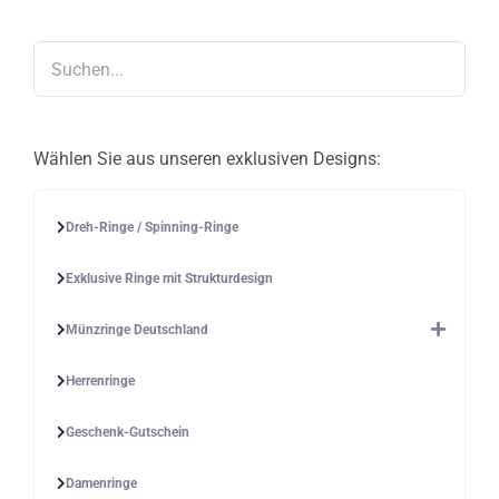
können
auf
der
Produktseite
gewählt
werden
Wählen Sie aus unseren exklusiven Designs:
Dreh-Ringe / Spinning-Ringe
Exklusive Ringe mit Strukturdesign
Münzringe Deutschland
Herrenringe
Geschenk-Gutschein
Damenringe