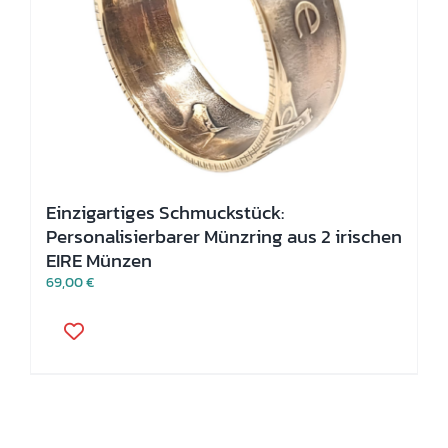
Einzigartiges Schmuckstück:
Personalisierbarer Münzring aus 2 irischen
EIRE Münzen
69,00
€
Dieses
Produkt
weist
mehrere
Varianten
auf.
Die
Optionen