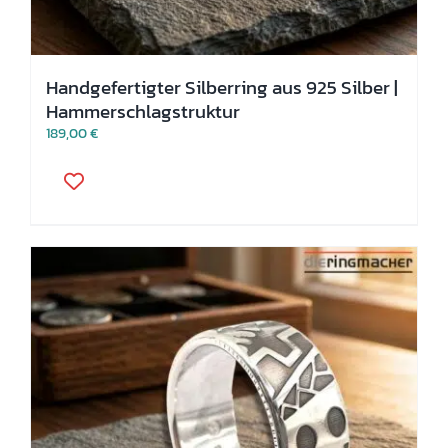
Handgefertigter Silberring aus 925 Silber |
Hammerschlagstruktur
189,00
€
Dieses
Produkt
weist
mehrere
Varianten
auf.
Die
Optionen
können
auf
der
Produktseite
gewählt
werden