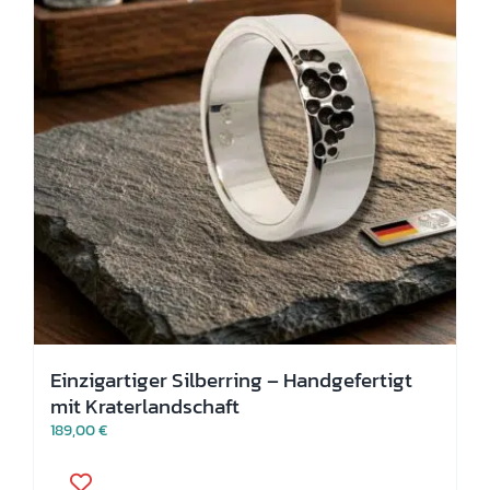
auf
der
Produktseite
gewählt
werden
Einzigartiger Silberring – Handgefertigt
mit Kraterlandschaft
189,00
€
Dieses
Produkt