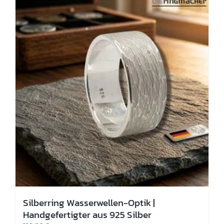
Die
Optionen
können
auf
der
Produktseite
gewählt
werden
Silberring Wasserwellen-Optik |
Handgefertigter aus 925 Silber