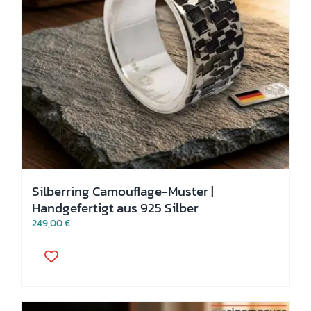
Silberring Camouflage-Muster |
Handgefertigt aus 925 Silber
249,00
€
Dieses
Produkt
weist
mehrere
Varianten
auf.