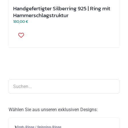
Handgefertigter Silberring 925 | Ring mit
Hammerschlagstruktur
180,00
€
Dieses
Produkt
weist
mehrere
Varianten
auf.
Die
Optionen
können
auf
der
Produktseite
gewählt
werden
Wählen Sie aus unseren exklusiven Designs:
Dreh-Ringe / Spinning-Ringe