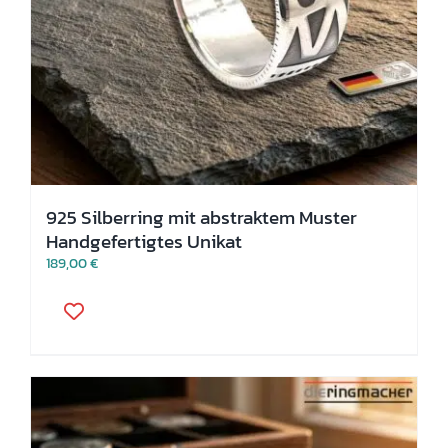
925 Silberring mit abstraktem Muster
Handgefertigtes Unikat
189,00
€
Dieses
Produkt
weist
mehrere
Varianten
auf.
Die
Optionen
können