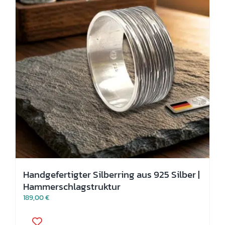
auf
der
Produktseite
gewählt
werden
Handgefertigter Silberring aus 925 Silber |
Hammerschlagstruktur
189,00
€
Dieses
Produkt