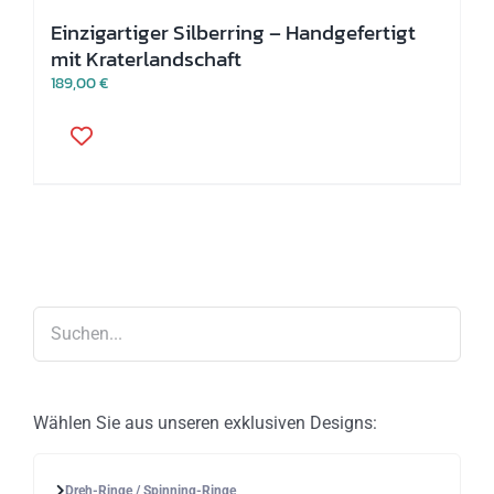
Einzigartiger Silberring – Handgefertigt
mit Kraterlandschaft
189,00
€
Dieses
Produkt
weist
mehrere
Varianten
auf.
Die
Optionen
können
auf
der
Produktseite
gewählt
werden
Wählen Sie aus unseren exklusiven Designs:
Dreh-Ringe / Spinning-Ringe