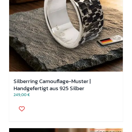
Silberring Camouflage-Muster |
Handgefertigt aus 925 Silber
249,00
€
Dieses
Produkt
weist
mehrere
Varianten
auf.