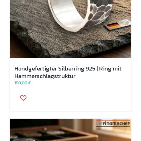
Handgefertigter Silberring 925 | Ring mit
Hammerschlagstruktur
180,00
€
Dieses
Produkt
weist
mehrere
Varianten
auf.
Die
Optionen
können