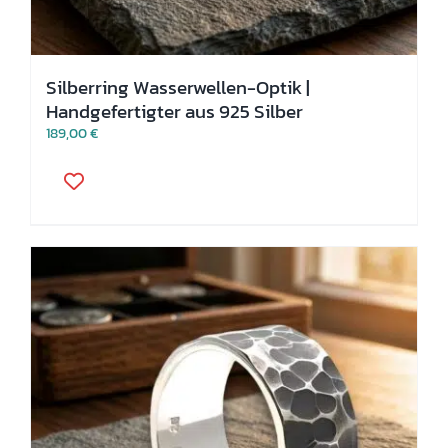
Silberring Wasserwellen-Optik |
Handgefertigter aus 925 Silber
189,00
€
Dieses
Produkt
weist
mehrere
Varianten
auf.
Die
Optionen
können
auf
der
Produktseite
gewählt
werden