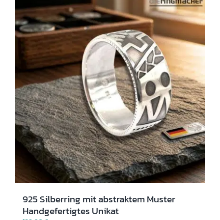
Die
Optionen
können
auf
der
Produktseite
gewählt
werden
925 Silberring mit abstraktem Muster
Handgefertigtes Unikat