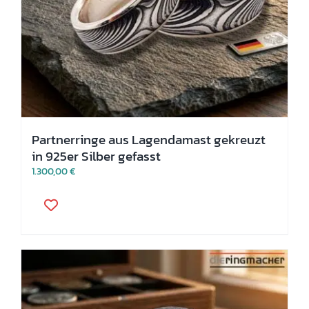
Partnerringe aus Lagendamast gekreuzt
in 925er Silber gefasst
1.300,00
€
Dieses
Produkt
weist
mehrere
Varianten
auf.
Die
Optionen
können
auf