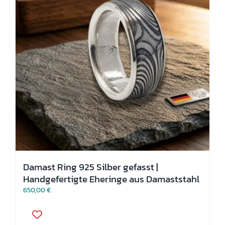
der
Produktseite
gewählt
werden
Damast Ring 925 Silber gefasst |
Handgefertigte Eheringe aus Damaststahl
650,00
€
Dieses
Produkt
weist