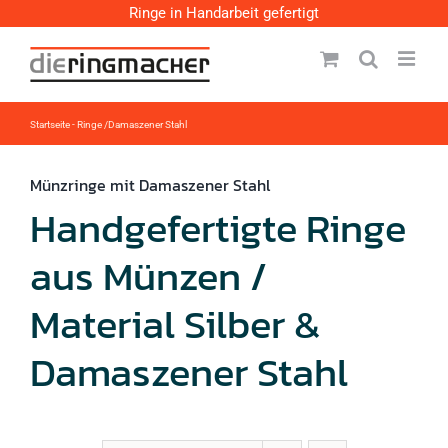
Zum
Ringe in Handarbeit gefertigt
Inhalt
springen
Startseite
-
Ringe /Damaszener Stahl
Münzringe mit Damaszener Stahl
Handgefertigte Ringe
aus Münzen /
Material Silber &
Damaszener Stahl