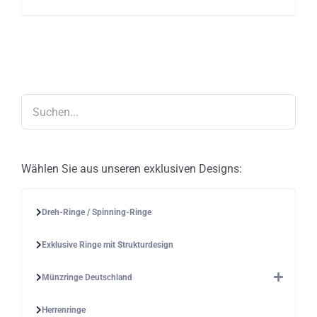
mehrere
Varianten
auf.
Die
Optionen
können
auf
der
Produktseite
gewählt
werden
Wählen Sie aus unseren exklusiven Designs:
Dreh-Ringe / Spinning-Ringe
Exklusive Ringe mit Strukturdesign
Münzringe Deutschland
Herrenringe