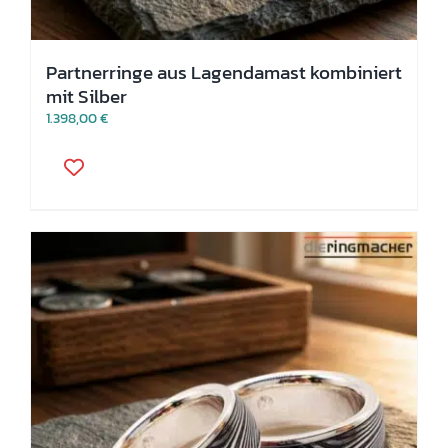
Partnerringe aus Lagendamast kombiniert
mit Silber
1.398,00
€
Dieses
Produkt
weist
mehrere
Varianten
auf.
Die
Optionen
können
auf
der
Produktseite
gewählt
werden