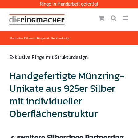
Zum
Ringe in Handarbeit gefertigt
Inhalt
springen
Startseite
-
Exklusive Ringe mit Strukturdesign
Exklusive Ringe mit Strukturdesign
Handgefertigte Münzring-
Unikate aus 925er Silber
mit individueller
Oberflächenstruktur
👉weitere Silberringe Partnerring