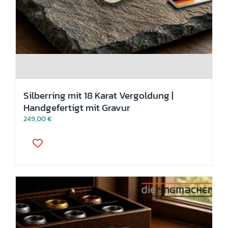
Silberring mit 18 Karat Vergoldung |
Handgefertigt mit Gravur
249,00
€
Dieses
Produkt
weist
mehrere
Varianten
auf.
Die
Optionen
können
auf
der