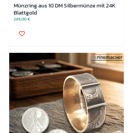
Münzring aus 10 DM Silbermünze mit 24K
Blattgold
249,00
€
Dieses
Produkt
weist
mehrere
Varianten
auf.
Die
Optionen
können
auf
der
Produktseite
gewählt
werden