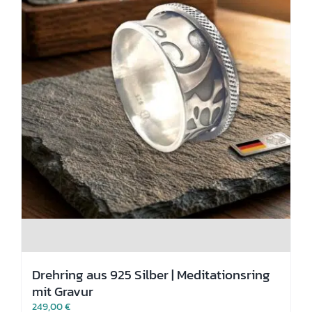
gewählt
werden
Drehring aus 925 Silber | Meditationsring
mit Gravur
249,00
€