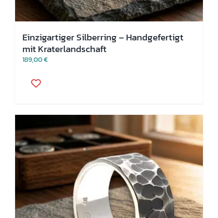
Einzigartiger Silberring – Handgefertigt
mit Kraterlandschaft
189,00
€
Dieses
Produkt
weist
mehrere
Varianten
auf.
Die
Optionen
können
auf
der
Produktseite
gewählt
werden