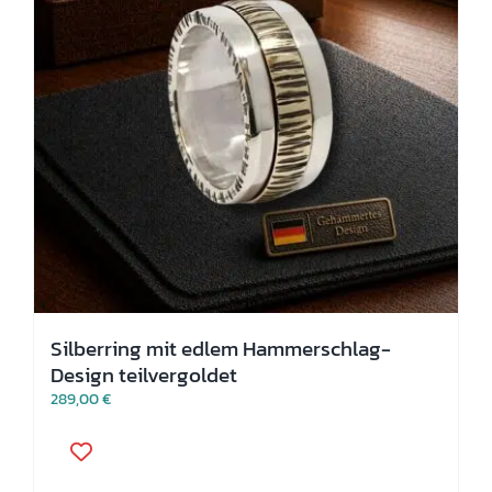
Produktseite
gewählt
werden
Silberring mit edlem Hammerschlag-
Design teilvergoldet
289,00
€
Dieses
Produkt
weist