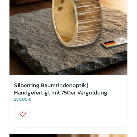
werden
Silberring Baumrindenoptik |
Handgefertigt mit 750er Vergoldung
290,00
€
Dieses
Produkt
weist
mehrere
Varianten
auf.