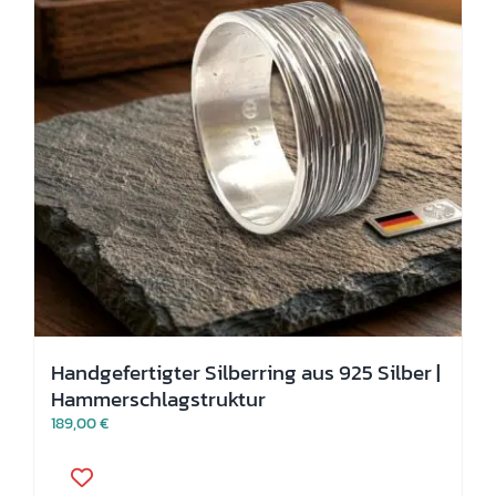
der
Produktseite
gewählt
werden
Handgefertigter Silberring aus 925 Silber |
Hammerschlagstruktur
189,00
€
Dieses
Produkt