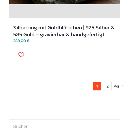
Silberring mit Goldblättchen | 925 Silber &
585 Gold – gravierbar & handgefertigt
289,00
€
Dieses
Produkt
weist
mehrere
Varianten
auf.
Die
1
2
Vor
Optionen
können
auf
der
Produktseite
gewählt
werden