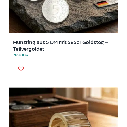
Münzring aus 5 DM mit 585er Goldsteg –
Teilvergoldet
289,00
€
Dieses
Produkt
weist
mehrere
Varianten
auf.
Die
Optionen
können
auf
der
Produktseite
gewählt