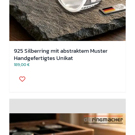
925 Silberring mit abstraktem Muster
Handgefertigtes Unikat
189,00
€
Dieses
Produkt
weist
mehrere
Varianten
auf.
Die
Optionen
können
auf
der
Produktseite