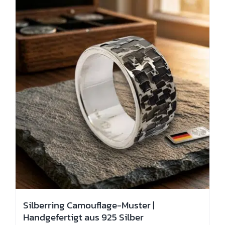
Die
Optionen
können
auf
der
Produktseite
gewählt
werden
Silberring Camouflage-Muster |
Handgefertigt aus 925 Silber