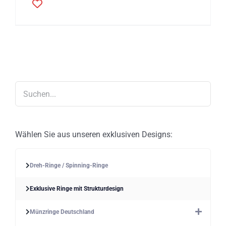
Produkt
weist
mehrere
Varianten
auf.
Die
Optionen
können
auf
der
Produktseite
gewählt
werden
Wählen Sie aus unseren exklusiven Designs:
Dreh-Ringe / Spinning-Ringe
Exklusive Ringe mit Strukturdesign
Münzringe Deutschland