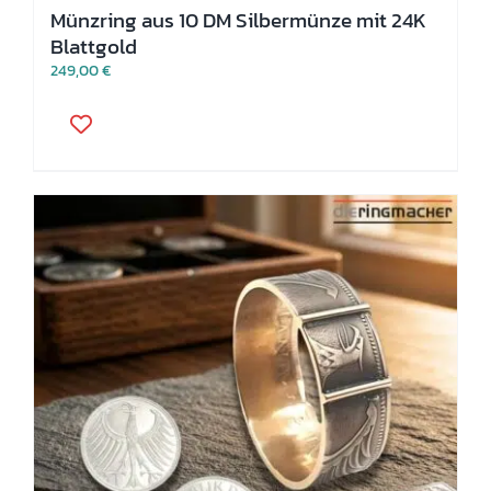
Münzring aus 10 DM Silbermünze mit 24K
Blattgold
249,00
€
Dieses
Produkt
weist
mehrere
Varianten
auf.
Die
Optionen
können
auf
der
Produktseite
gewählt
werden