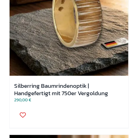
werden
Silberring Baumrindenoptik |
Handgefertigt mit 750er Vergoldung
290,00
€
Dieses
Produkt
weist
mehrere
Varianten
auf.