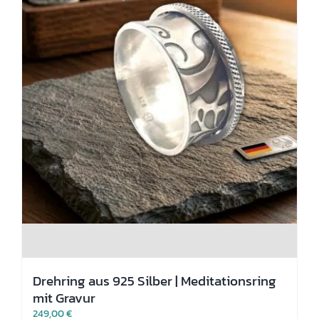
gewählt
werden
Drehring aus 925 Silber | Meditationsring
mit Gravur
249,00
€