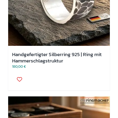
Handgefertigter Silberring 925 | Ring mit
Hammerschlagstruktur
180,00
€
Dieses
Produkt
weist
mehrere
Varianten
auf.
Die
Optionen
können
auf