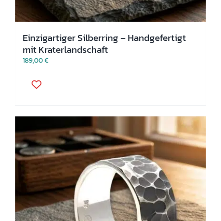
Einzigartiger Silberring – Handgefertigt
mit Kraterlandschaft
189,00
€
Dieses
Produkt
weist
mehrere
Varianten
auf.
Die
Optionen
können
auf
der
Produktseite
gewählt
werden