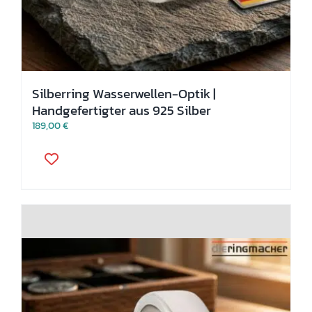
Silberring Wasserwellen-Optik |
Handgefertigter aus 925 Silber
189,00
€
Dieses
Produkt
weist
mehrere
Varianten
auf.
Die
Optionen
können
auf
der
Produktseite
gewählt
werden