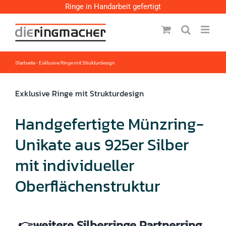
Zum
Ringe in Handarbeit gefertigt
Inhalt
springen
Startseite
-
Exklusive Ringe mit Strukturdesign
Exklusive Ringe mit Strukturdesign
Handgefertigte Münzring-
Unikate aus 925er Silber
mit individueller
Oberflächenstruktur
👉weitere Silberringe Partnerring