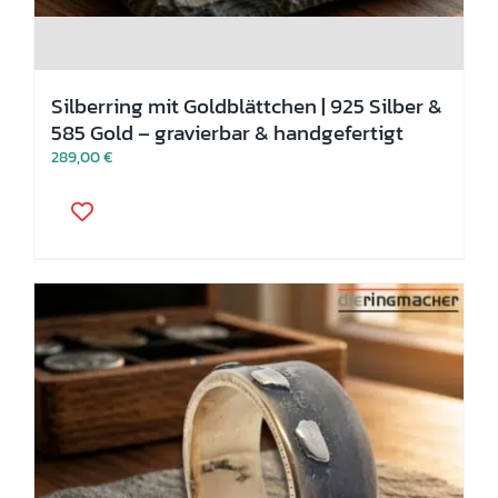
Silberring mit Goldblättchen | 925 Silber &
585 Gold – gravierbar & handgefertigt
289,00
€
Dieses
Produkt
weist
mehrere
Varianten
auf.
Die
Optionen
können
auf
der
Produktseite
gewählt
werden