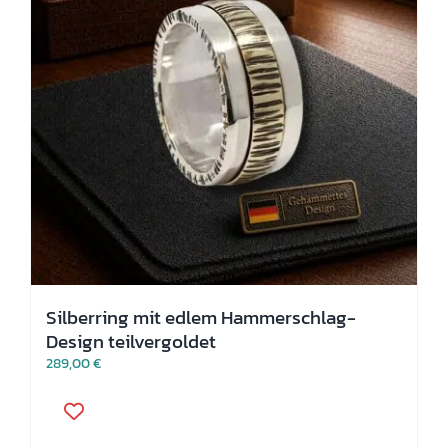
Produktseite
gewählt
werden
Silberring mit edlem Hammerschlag-
Design teilvergoldet
289,00
€
Dieses
Produkt
weist