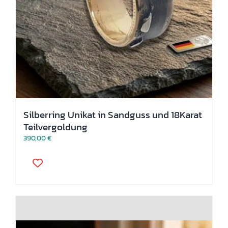
Silberring Unikat in Sandguss und 18Karat
Teilvergoldung
390,00
€
Dieses
Produkt
weist
mehrere
Varianten
auf.
Die
Optionen