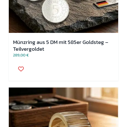
Münzring aus 5 DM mit 585er Goldsteg –
Teilvergoldet
289,00
€
Dieses
Produkt
weist
mehrere
Varianten
auf.
Die
Optionen
können
auf
der
Produktseite
gewählt