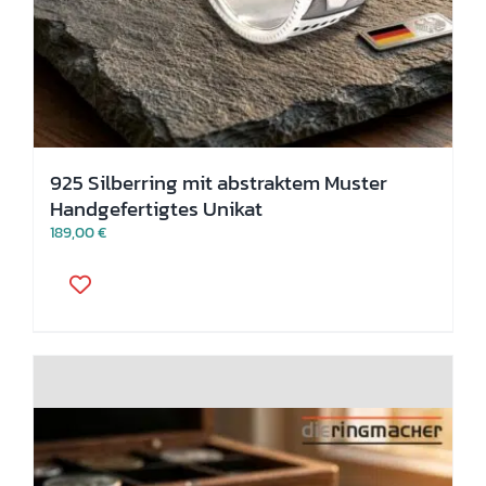
925 Silberring mit abstraktem Muster
Handgefertigtes Unikat
189,00
€
Dieses
Produkt
weist
mehrere
Varianten
auf.
Die
Optionen
können
auf
der
Produktseite