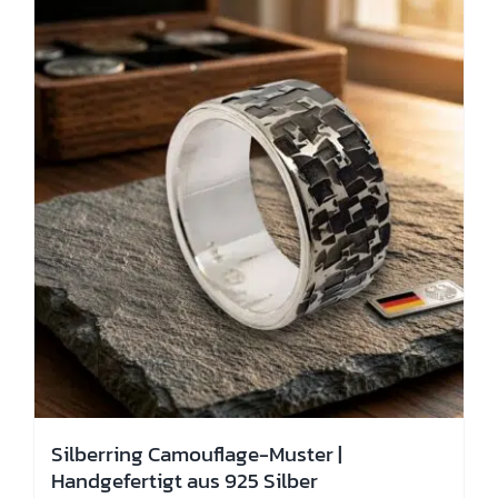
Die
Optionen
können
auf
der
Produktseite
gewählt
werden
Silberring Camouflage-Muster |
Handgefertigt aus 925 Silber