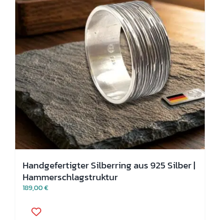
der
Produktseite
gewählt
werden
Handgefertigter Silberring aus 925 Silber |
Hammerschlagstruktur
189,00
€
Dieses
Produkt