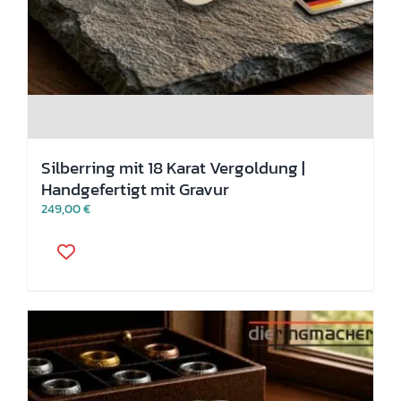
Silberring mit 18 Karat Vergoldung |
Handgefertigt mit Gravur
249,00
€
Dieses
Produkt
weist
mehrere
Varianten
auf.
Die
Optionen
können
auf
der