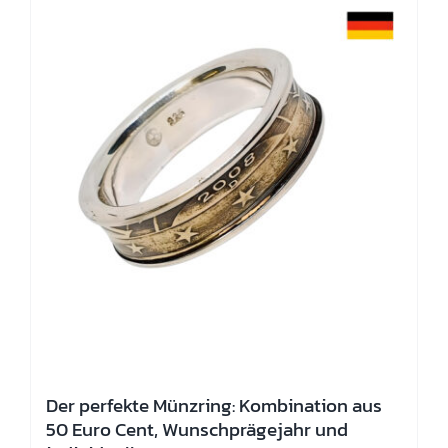
Die
Optionen
können
auf
der
Produktseite
gewählt
werden
Der perfekte Münzring: Kombination aus
50 Euro Cent, Wunschprägejahr und