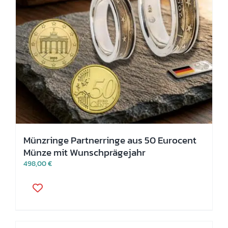
Münzringe Partnerringe aus 50 Eurocent
Münze mit Wunschprägejahr
498,00
€
Dieses
Produkt
weist
mehrere
Varianten
auf.