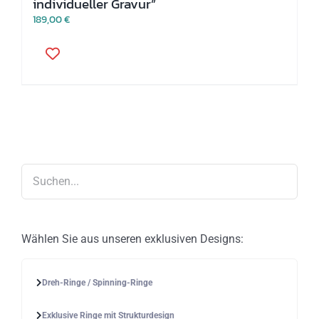
individueller Gravur”
189,00
€
Dieses
Produkt
weist
mehrere
Varianten
auf.
Die
Optionen
können
auf
der
Produktseite
gewählt
werden
Wählen Sie aus unseren exklusiven Designs:
Dreh-Ringe / Spinning-Ringe
Exklusive Ringe mit Strukturdesign