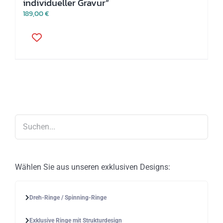
individueller Gravur”
189,00
€
Dieses
Produkt
weist
mehrere
Varianten
auf.
Die
Optionen
können
auf
der
Produktseite
gewählt
werden
Wählen Sie aus unseren exklusiven Designs:
Dreh-Ringe / Spinning-Ringe
Exklusive Ringe mit Strukturdesign