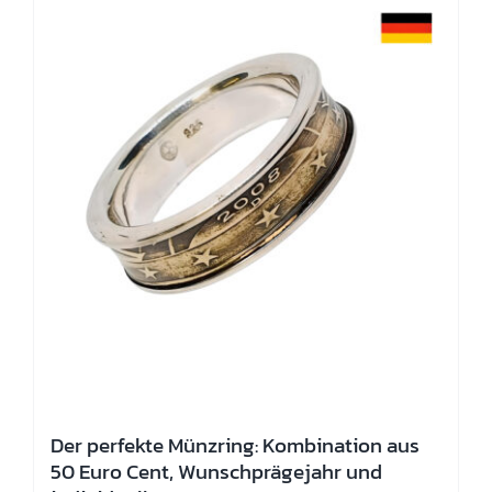
Die
Optionen
können
auf
der
Produktseite
gewählt
werden
Der perfekte Münzring: Kombination aus
50 Euro Cent, Wunschprägejahr und