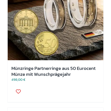
Münzringe Partnerringe aus 50 Eurocent
Münze mit Wunschprägejahr
498,00
€
Dieses
Produkt
weist
mehrere
Varianten
auf.