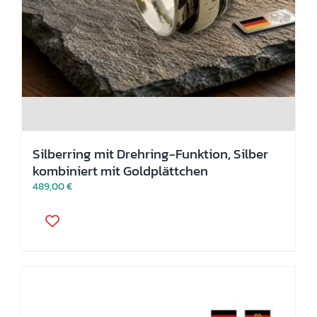
Silberring mit Drehring-Funktion, Silber
kombiniert mit Goldplättchen
489,00
€
Dieses
Produkt
weist
mehrere
Varianten
auf.
Die
Optionen
können