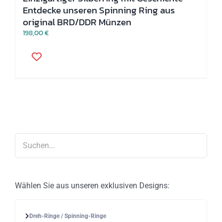
Entdecke unseren Spinning Ring aus
original BRD/DDR Münzen
198,00
€
Dieses
Produkt
weist
mehrere
Varianten
auf.
Die
Optionen
können
auf
der
Produktseite
gewählt
werden
Wählen Sie aus unseren exklusiven Designs:
Dreh-Ringe / Spinning-Ringe