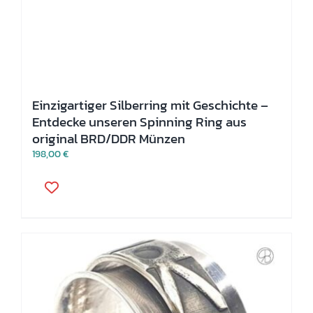
Einzigartiger Silberring mit Geschichte –
Entdecke unseren Spinning Ring aus
original BRD/DDR Münzen
198,00
€
Dieses
Produkt
weist
mehrere
Varianten
auf.
Die
Optionen
können
auf
der