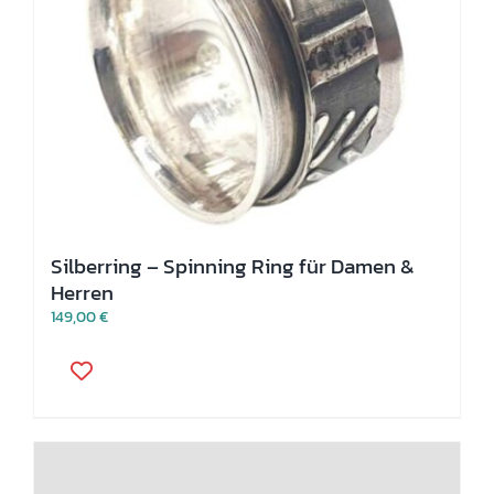
Produktseite
gewählt
werden
Silberring – Spinning Ring für Damen &
Herren
149,00
€
Dieses
Produkt
weist
mehrere
Varianten
auf.
Die
Optionen