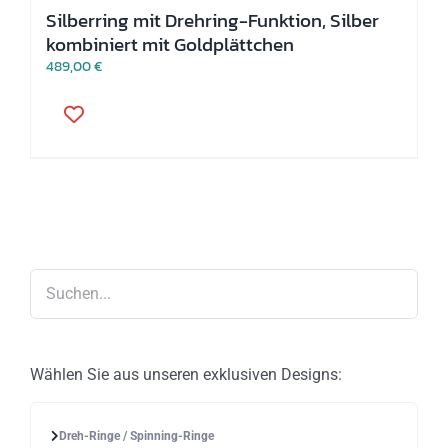
Silberring mit Drehring-Funktion, Silber
kombiniert mit Goldplättchen
489,00
€
Dieses
Produkt
weist
mehrere
Varianten
auf.
Die
Optionen
können
auf
der
Produktseite
gewählt
werden
Wählen Sie aus unseren exklusiven Designs:
Dreh-Ringe / Spinning-Ringe