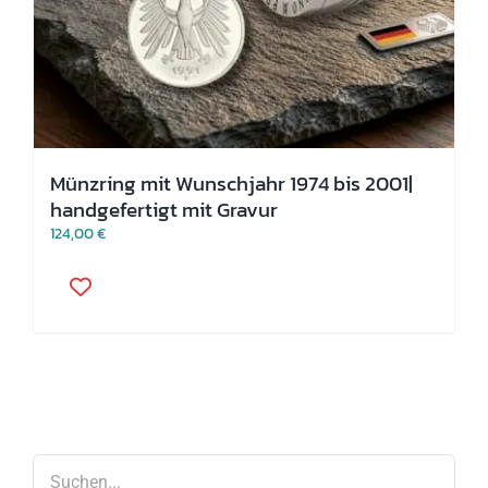
Münzring mit Wunschjahr 1974 bis 2001|
handgefertigt mit Gravur
124,00
€
Dieses
Produkt
weist
mehrere
Varianten
auf.
Die
Optionen
können
auf
der
Produktseite