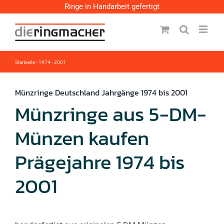
Zum
Ringe in Handarbeit gefertigt
Inhalt
springen
Startseite
-
1974 - 2001
Münzringe Deutschland Jahrgänge 1974 bis 2001
Münzringe aus 5-DM-
Münzen kaufen
Prägejahre 1974 bis
2001