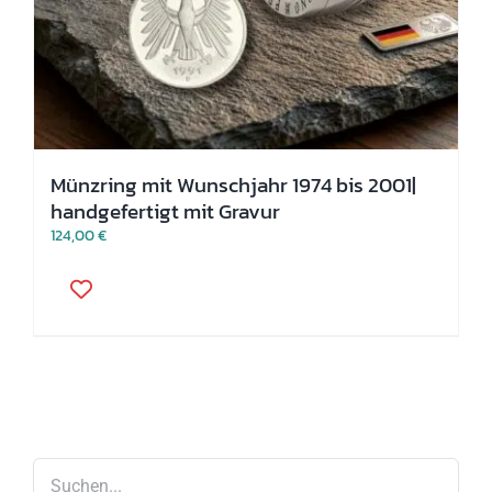
Münzring mit Wunschjahr 1974 bis 2001|
handgefertigt mit Gravur
124,00
€
Dieses
Produkt
weist
mehrere
Varianten
auf.
Die
Optionen
können
auf
der
Produktseite