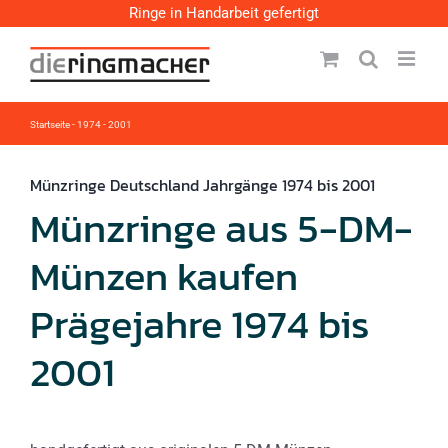
Zum
Ringe in Handarbeit gefertigt
Inhalt
springen
Startseite
-
1974 - 2001
Münzringe Deutschland Jahrgänge 1974 bis 2001
Münzringe aus 5-DM-
Münzen kaufen
Prägejahre 1974 bis
2001