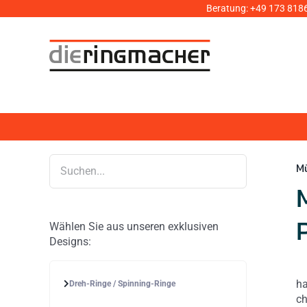
Zum
Beratung:
+49 173 818
Inhalt
springen
Mü
Wählen Sie aus unseren exklusiven
Designs:
ha
Dreh-Ringe / Spinning-Ringe
ch