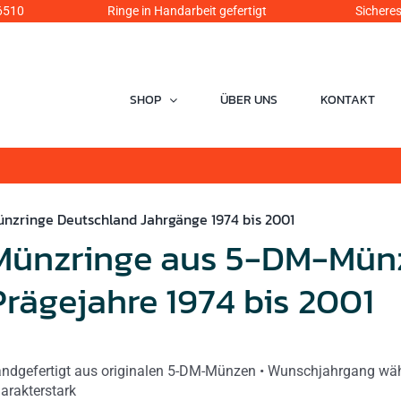
6510
Ringe in Handarbeit gefertigt Sicheres Einka
SHOP
ÜBER UNS
KONTAKT
nzringe Deutschland Jahrgänge 1974 bis 2001
Münzringe aus 5-DM-Mün
Prägejahre 1974 bis 2001
ndgefertigt aus originalen 5-DM-Münzen • Wunschjahrgang wählb
arakterstark