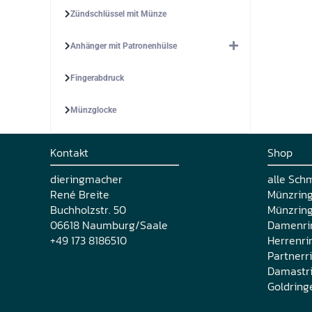
Zündschlüssel mit Münze
Anhänger mit Patronenhülse
Fingerabdruck
Münzglocke
Kontakt
Shop
dieringmacher
alle Sch
René Breite
Münzrin
Buchholzstr. 50
Münzring
06618 Naumburg/Saale
Damenri
+49 173 8186510
Herrenri
Partnerr
Damastr
Goldring