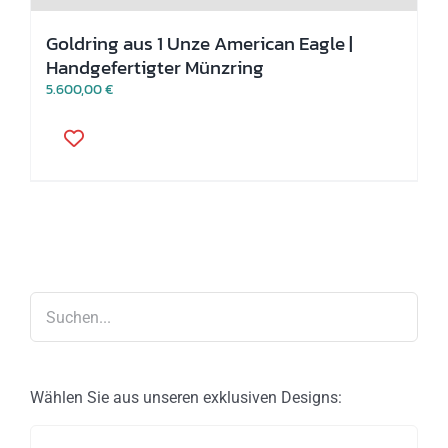
Goldring aus 1 Unze American Eagle |
Handgefertigter Münzring
5.600,00
€
Dieses
Produkt
weist
mehrere
Varianten
auf.
Die
Optionen
können
auf
der
Produktseite
gewählt
werden
Wählen Sie aus unseren exklusiven Designs: