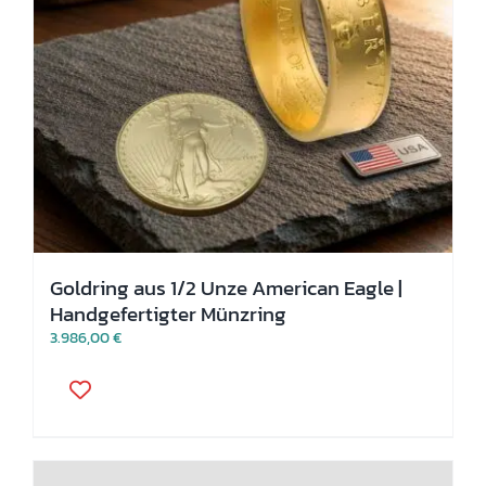
werden
Goldring aus 1/2 Unze American Eagle |
Handgefertigter Münzring
3.986,00
€
Dieses
Produkt
weist
mehrere
Varianten
auf.