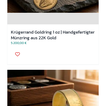
Krügerrand Goldring 1 oz | Handgefertigter
Münzring aus 22K Gold
5.200,00
€
Dieses
Produkt
weist
mehrere
Varianten
auf.
Die
Optionen
können
auf
der
Produktseite
gewählt