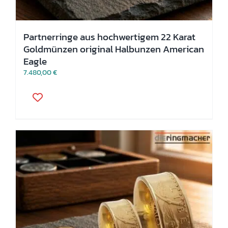
Partnerringe aus hochwertigem 22 Karat
Goldmünzen original Halbunzen American
Eagle
7.480,00
€
Dieses
Produkt
weist
mehrere
Varianten
auf.
Die
Optionen
können
auf
der
Produktseite
gewählt
werden