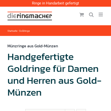
Zum
Ringe in Handarbeit gefertigt
Inhalt
springen
Startseite
-
Goldringe
Münzringe aus Gold-Münzen
Handgefertigte
Goldringe für Damen
und Herren aus Gold-
Münzen