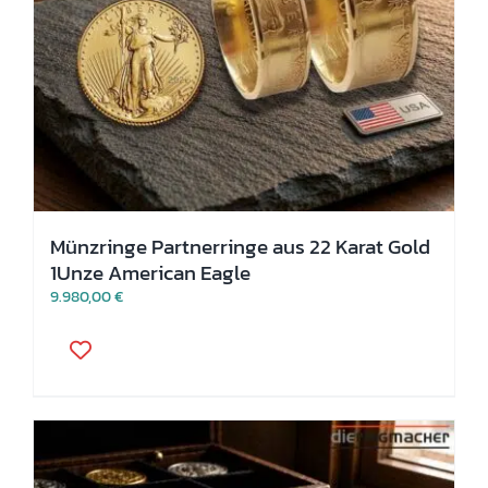
Münzringe Partnerringe aus 22 Karat Gold
1Unze American Eagle
9.980,00
€
Dieses
Produkt
weist
mehrere
Varianten
auf.
Die
Optionen