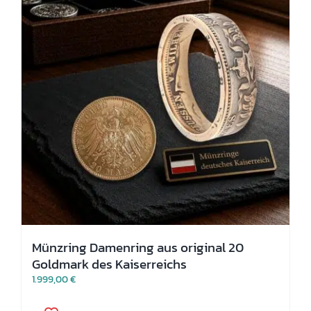
können
auf
der
Produktseite
gewählt
werden
Münzring Damenring aus original 20
Goldmark des Kaiserreichs
1.999,00
€
Dieses