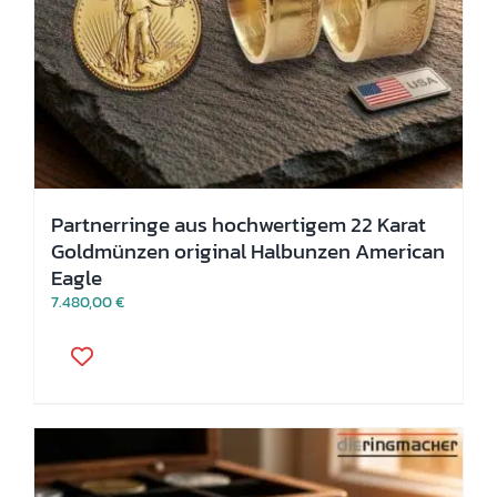
Partnerringe aus hochwertigem 22 Karat
Goldmünzen original Halbunzen American
Eagle
7.480,00
€
Dieses
Produkt
weist
mehrere
Varianten
auf.
Die
Optionen