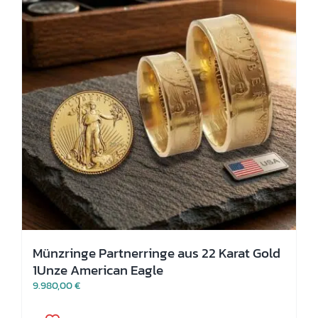
können
auf
der
Produktseite
gewählt
werden
Münzringe Partnerringe aus 22 Karat Gold
1Unze American Eagle
9.980,00
€
Dieses