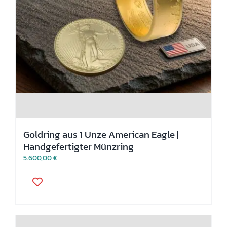
Goldring aus 1 Unze American Eagle |
Handgefertigter Münzring
5.600,00
€
Dieses
Produkt
weist
mehrere
Varianten
auf.