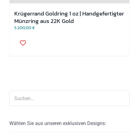
Krügerrand Goldring 1 oz | Handgefertigter
Münzring aus 22K Gold
5.200,00
€
Dieses
Produkt
weist
mehrere
Varianten
auf.
Die
Optionen
können
auf
der
Produktseite
gewählt
werden
Wählen Sie aus unseren exklusiven Designs: