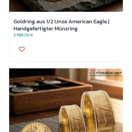
Goldring aus 1/2 Unze American Eagle |
Handgefertigter Münzring
3.986,00
€
Dieses
Produkt
weist
mehrere
Varianten
auf.
Die
Optionen
können
auf
der
Produktseite
gewählt
werden