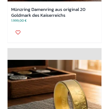
Münzring Damenring aus original 20
Goldmark des Kaiserreichs
1.999,00
€
Dieses
Produkt
weist
mehrere
Varianten
auf.
Die
Optionen
können
auf
der
Produktseite
gewählt
werden