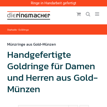
Zum
Ringe in Handarbeit gefertigt
Inhalt
springen
Startseite
-
Goldringe
Münzringe aus Gold-Münzen
Handgefertigte
Goldringe für Damen
und Herren aus Gold-
Münzen