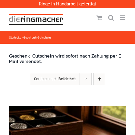
Zum
Ringe in Handarbeit gefertigt
Inhalt
springen
Startseite
-
Geschenk-Gutschein
Geschenk-Gutschein wird sofort nach Zahlung per E-
Mail versendet.
Sortieren nach
Beliebtheit