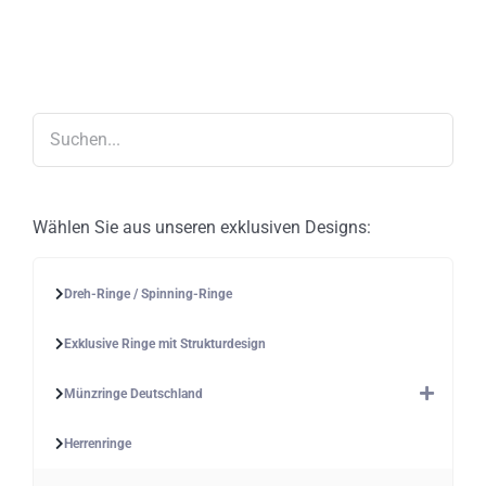
Varianten
auf.
Die
Optionen
können
auf
der
Produktseite
gewählt
werden
Wählen Sie aus unseren exklusiven Designs:
Dreh-Ringe / Spinning-Ringe
Exklusive Ringe mit Strukturdesign
Münzringe Deutschland
Herrenringe