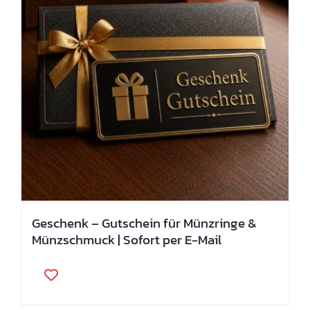
Geschenk – Gutschein für Münzringe &
Münzschmuck | Sofort per E-Mail
Dieses
Produkt
weist
mehrere