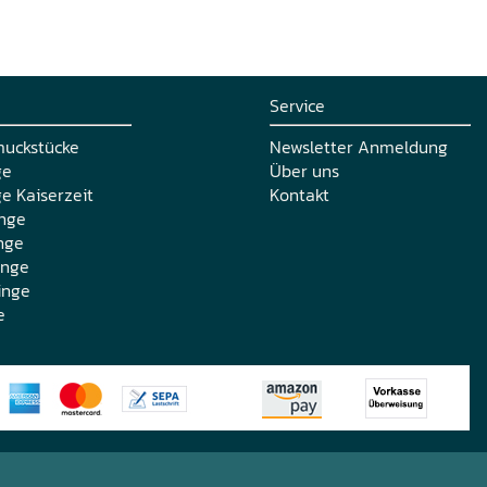
Service
muckstücke
Newsletter Anmeldung
ge
Über uns
e Kaiserzeit
Kontakt
nge
nge
inge
inge
e