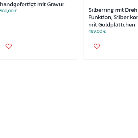
handgefertigt mit Gravur
Silberring mit Dreh
580,00
€
Funktion, Silber ko
mit Goldplättchen
489,00
€
Dieses
Dieses
Produkt
Produkt
weist
weist
mehrere
mehrere
Varianten
Varianten
auf.
auf.
Die
Die
Optionen
Optionen
können
können
auf
auf
der
der
Produktseite
Produktseite
gewählt
gewählt
werden
werden