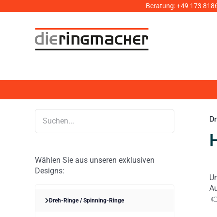
Zum
Beratung:
+49 173 818
Inhalt
springen
Dr
Wählen Sie aus unseren exklusiven
Designs:
Un
Au
👉
Dreh-Ringe / Spinning-Ringe