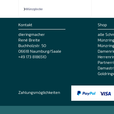
Münzglocke
Kontakt
Shop
dieringmacher
alle Sch
René Breite
Münzrin
Buchholzstr. 50
Münzring
06618 Naumburg/Saale
Damenri
+49 173 8186510
Herrenri
Partnerr
Damastr
Goldring
Zahlungsmöglichkeiten